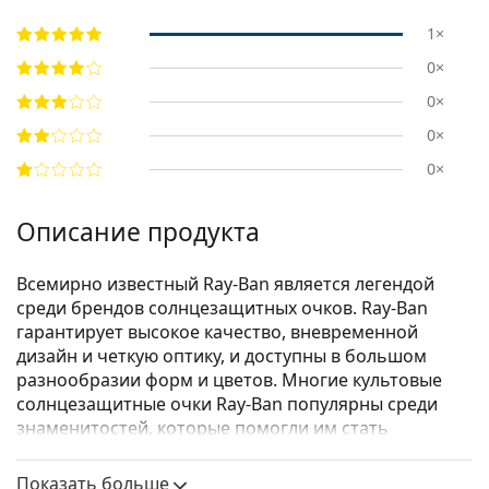
1×
0×
0×
0×
0×
Описание продукта
Всемирно известный Ray-Ban является легендой
среди брендов солнцезащитных очков. Ray-Ban
гарантирует высокое качество, вневременной
дизайн и четкую оптику, и доступны в большом
разнообразии форм и цветов. Многие культовые
солнцезащитные очки Ray-Ban популярны среди
знаменитостей, которые помогли им стать
известными во всем мире.
Показать больше
Ray-Ban Junior RJ9062S 701371 48
— детские