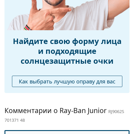
Ширина:
124 mm
Длина дужки:
125 mm
Ширина моста:
16 mm
Вес:
45 г
Найдите свою форму лица
Регулируемые
Нет
носоупоры:
и подходящие
Пружинный
Нет
солнцезащитные очки
шарнир:
Аксессуары
Как выбрать лучшую оправу для вас
Футляр:
Да
Салфетка для
Нет
чистки:
Комментарии о Ray-Ban Junior
Другое
RJ9062S
Пол:
Детские
701371 48
Категория:
Солнцезащитные очки