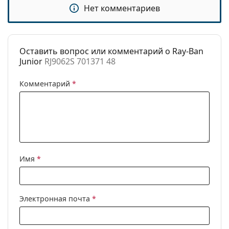
Нет комментариев
Бренд:
Ray-Ban
Использование:
Модные
Код:
RJ9062S 701371 48
Оставить вопрос или комментарий о Ray-Ban
Junior
RJ9062S 701371 48
Комментарий
*
Имя
*
Электронная почта
*