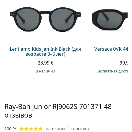
Persol
Prada
Все бренды
Lentiamo Kids Jan Ink Black (для
Versace 0VK 442
возраста 3–5 лет)
23,99 €
99,99
в наличии
Бесплатная достав
Ray-Ban Junior
RJ9062S 701371 48
отзывов
100 %
на основе 1 отзывов