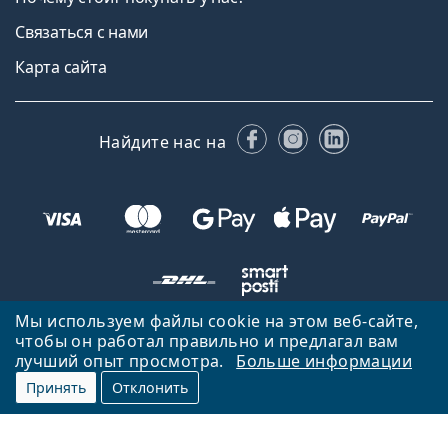
Связаться с нами
Карта сайта
Facebook
Instagram
LinkedIn
Найдите нас на
Мы используем файлы cookie на этом веб-сайте,
чтобы он работал правильно и предлагал вам
Вернуться на главную страницу
Вверх
лучший опыт просмотра.
Больше информации
Lentiamo.lv принадлежит и управляется Lentiamo s.r.o., Чешская
Принять
Отклонить
Республика
Здесь для вас уже 18 лет.