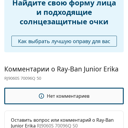
Найдите свою форму лица
Регулируемые
Нет
носоупоры:
и подходящие
Аксессуары
солнцезащитные очки
Футляр:
Нет
Салфетка для
Нет
Как выбрать лучшую оправу для вас
чистки:
Другое
Пол:
Детские
Комментарии о Ray-Ban Junior Erika
Категория:
Солнцезащитные очки
RJ9060S 70096Q 50
Бренд:
Ray-Ban
Использование:
Модные
Нет комментариев
Код:
RJ9060S 70096Q 50
Оставить вопрос или комментарий о Ray-Ban
Junior Erika
RJ9060S 70096Q 50