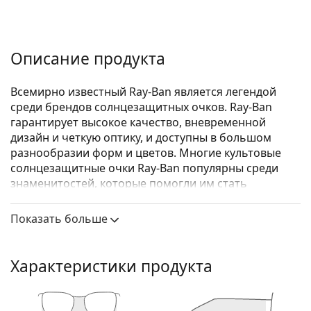
Описание продукта
Всемирно известный Ray-Ban является легендой
среди брендов солнцезащитных очков. Ray-Ban
гарантирует высокое качество, вневременной
дизайн и четкую оптику, и доступны в большом
разнообразии форм и цветов. Многие культовые
солнцезащитные очки Ray-Ban популярны среди
знаменитостей, которые помогли им стать
известными во всем мире.
Показать больше
Ray-Ban Junior Erika RJ9060S 70096Q 50
— детские
солнцезащитные очки.
Посмотрите, как вы выглядите в этих
Характеристики продукта
солнцезащитных очках с функцией виртуальной
примерки Lentiamo.