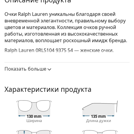
Очки Ralph Lauren уникальны благодаря своей
вневременной элегантности, правильному выбору
цветов и материалов. Коллекция очков ручной
работы, изготовленная из высококачественных
материалов, воплощает роскошный имидж бренда.
Ralph Lauren 0RL5104 9375 54
— женские очки.
Посмотрите, как вы выглядите в этих очках с
функцией виртуальной примерки Lentiamo.
Показать больше
Оправа для очков
Черный цвет оправы идеально сочетается с
Характеристики продукта
холодным оттенком кожи и светлыми светлыми,
светло-каштановыми или черными волосами.
Оправы «Кошачий глаз» — идеальный выбор для
людей с овальной, сердцевидной или
130 mm
135 mm
ромбовидной формой лица.
Ширина
Длина дужки
Оправа очков изготовлена из металла, который
хорошо держит форму и обеспечивает высокую