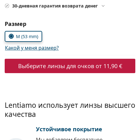
Persol
30-дневная гарантия возврата денег
Prada
Выбрать параметры:
Размер
Все бренды
M (53 mm)
Какой у меня размер?
Выберите линзы для очков от
11,90 €
Lentiamo использует линзы высшего
качества
Устойчивое покрытие
Мы добавляем бесплатное