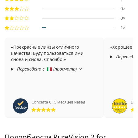
0×
0×
1×
Прекрасные линзы отличного
Хорошее ка
качества! Буду пользоваться ими
Переведен
снова и снова. Спасибо.
Переведено с
(
просмотр
)
Concetta C.
,
5 месяцев назад
Éva
Рейтинг 5 из 5
Подробности PureVision 2 for