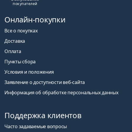
Привыкание к контактным линзам: сколько
покупателей
времени это занимает?
Как ухаживать за контактными линзами
Онлайн-покупки
Что такое пресбиопия: причины, лечение и
профилактика
Все о покупках
Можно ли спать в контактных линзах?
Доставка
Покупатели, купившие эти линзы, также купили
ReNu MultiPlus 360 мл с контейнером
.
Оплата
Это медицинское изделие. Перед использованием
Пункты сбора
прочтите инструкцию.
Условия и положения
Заявление о доступности веб-сайта
Информация об обработке персональных данных
Поддержка клиентов
Часто задаваемые вопросы