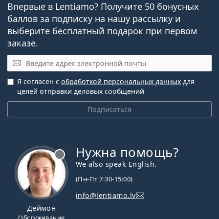
Впервые в Lentiamo? Получите 50 бонусных
контактные линзы
Presbyopia?
баллов за подписку на нашу рассылку и
Мультифокальные и
выберите бесплатный подарок при первом
прогрессивные линзы
Можно ли спать в линзах PureVision 2 for
заказе.
Контактные линзы
Presbyopia?
Эл. почта
Я согласен с
обработкой персональных данных
для
Другие мультифокальные
целей отправки деловых сообщений
контактные линзы ежемесячной
Подписаться
замены
Air Optix Plus Hydraglyde Multifocal
Нужна помощь?
Bausch + Lomb ULTRA for Presbyopia
We also speak English.
Biofinity Multifocal
(Пн-Пт 7:30-15:00)
Статьи по теме из нашего блога
info@lentiamo.lv
Деймон
Обслуживание