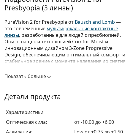
Presbyopia (3 линзы)
PureVision 2 for Presbyopia от
Bausch and Lomb
—
это современные
мультифокальные контактные
линзы
, разработанные для людей с пресбиопией.
Они оснащены технологией ComfortMoist и
инновационным дизайном 3-Zone Progressive
Design, обеспечивающим оптимальный комфорт и
стабильное зрение с момента надевания до снятия
линз.
Показать больше
Обратите внимание, что PureVision 2 for Presbyopia
также выпускаются под названием PureVision 2HD
for Presbyopia. Обе версии
контактных линз
Детали продукта
PureVision
идентичны, различается только
упаковка.
Характеристики
Пользователи контактных линз PureVision могут
перейти на новые линзы PureVision 2, получив
Оптическая сила:
от -10.00 до +6.00
новый рецепт.
Аддидация:
Low от +0.75 до +1.50,