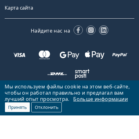
Карта сайта
Facebook
Instagram
LinkedIn
Найдите нас на
Мы используем файлы cookie на этом веб-сайте,
чтобы он работал правильно и предлагал вам
Вернуться на главную страницу
Вверх
лучший опыт просмотра.
Больше информации
Lentiamo.lv принадлежит и управляется Lentiamo s.r.o., Чешская
Принять
Отклонить
Республика
Здесь для вас уже 18 лет.