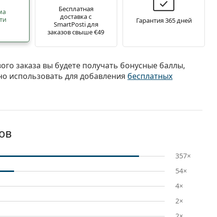
Бесплатная
ма
доставка с
ти
Гарантия 365 дней
SmartPosti для
заказов свыше €49
вого заказа вы будете получать бонусные баллы,
о использовать для добавления
бесплатных
вов
357×
54×
4×
2×
2×