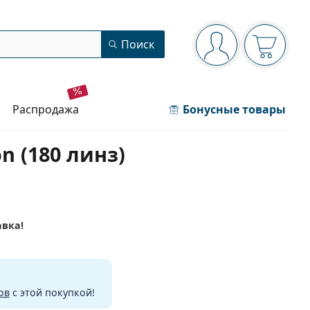
Панель навигации
Поиск
Вы вошли в сист
Ваша кор
распродажа
Бонусные товары
on (180 линз)
авка!
ов
с этой покупкой!