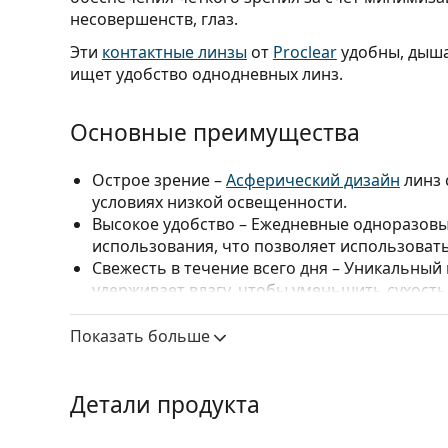
несовершенств, глаз.
Эти
контактные линзы
от
Proclear
удобны, дыша
ищет удобство однодневных линз.
Основные преимущества
Острое зрение
–
Асферический дизайн
линз 
условиях низкой освещенности.
Высокое удобство
– Ежедневные одноразовы
использования, что позволяет использоват
Свежесть в течение всего дня
– Уникальный 
удерживает влагу, чтобы уменьшить сухость
всего дня.
Комфортное ношение
– Гидрогелевые линз
Показать больше
человеческим глазом, что делает их подход
Детали продукта
Для кого предназначены Proclear