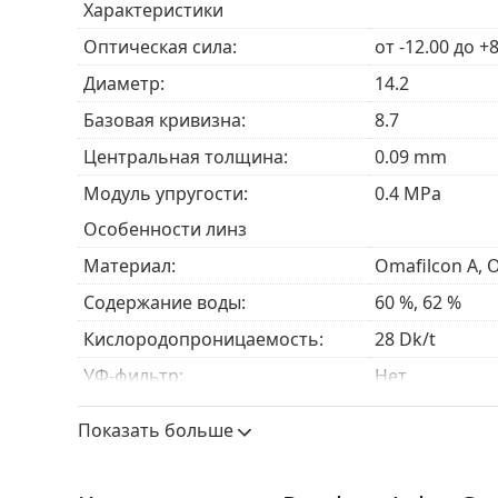
Характеристики
Для тех, кто
близорук
(миопия) или
дальнозо
Для тех, кто предпочитает удобство ежедне
Оптическая сила:
от -12.00 до +
Для тех, кто страдает от
сухости глаз
, связа
Диаметр:
14.2
Базовая кривизна:
8.7
Часто задаваемые вопросы
Центральная толщина:
0.09 mm
Модуль упругости:
0.4 MPa
Как долго можно носить Proclear 1 day?
Особенности линз
Материал:
Omafilcon A, 
Можно ли спать в Proclear 1 day?
Содержание воды:
60 %, 62 %
Кислородопроницаемость:
28 Dk/t
В чем разница между упаковками Proclear 1
УФ-фильтр:
Нет
Силикон-гидрогель:
Нет
Другие контактные линзы Coo
Показать больше
Использование
Срок годности:
Не менее 36 
Avaira Vitality