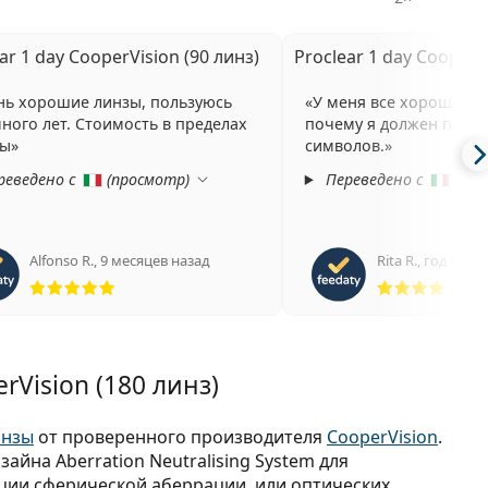
ar 1 day CooperVision (90 линз)
Proclear 1 day CooperV
нь хорошие линзы, пользуюсь
У меня все хорошо. Я
ного лет. Стоимость в пределах
почему я должен писат
мы
символов.
реведено с
(
просмотр
)
Переведено с
(
про
Alfonso R.
,
9 месяцев назад
Rita R.
,
год наза
Рейтинг 5 из 5
Рей
rVision (180 линз)
инзы
от проверенного производителя
CooperVision
.
йна Aberration Neutralising System для
ции сферической аберрации, или оптических