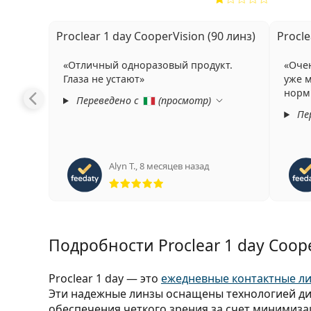
Proclear 1 day CooperVision (90 линз)
Procle
Отличный одноразовый продукт.
Оче
Глаза не устают
уже м
нор
Переведено с
(
просмотр
)
Пе
Alyn T.
,
8 месяцев назад
Рейтинг 5 из 5
Подробности Proclear 1 day Coope
Proclear 1 day — это
ежедневные контактные л
Эти надежные линзы оснащены технологией диза
обеспечения четкого зрения за счет минимиза