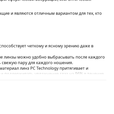
щие и являются отличным вариантом для тех, кто
способствует четкому и ясному зрению даже в
е линзы можно удобно выбрасывать после каждого
ь свежую пару для каждого ношения.
материал линз PC Technology притягивает и
 и поддерживать увлажнение глаз на 96% в течение
ы обладают высокой биосовместимостью с
ящими для нежных или чувствительных глаз.
 1 day?