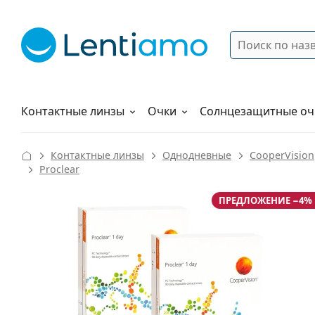
Поиск
Войти
Меню навигации
Растворы
Как заказать
Контактные линзы
Очки
Солнцезащитные оч
Контактные линзы
Однодневные
CooperVision
Proclear
ПРЕДЛОЖЕНИЕ −4%