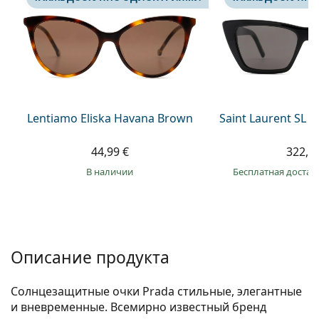
Persol
Prada
Все бренды
Lentiamo Eliska Havana Brown
Saint Laurent SL 
44,99 €
322,9
в наличии
Бесплатная достав
Описание продукта
Солнцезащитные очки Prada стильные, элегантные
и вневременные. Всемирно известный бренд