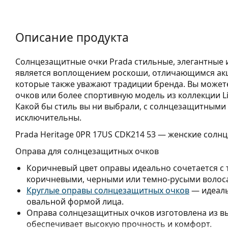
Описание продукта
Солнцезащитные очки Prada стильные, элегантные 
является воплощением роскоши, отличающимся акц
которые также уважают традиции бренда. Вы може
очков или более спортивную модель из коллекции Li
Какой бы стиль вы ни выбрали, с солнцезащитными 
исключительны.
Prada Heritage 0PR 17US CDK214 53
— женские солнц
Оправа для солнцезащитных очков
Коричневый цвет оправы идеально сочетается с
коричневыми, черными или темно-русыми волос
Круглые оправы солнцезащитных очков
— идеаль
овальной формой лица.
Оправа солнцезащитных очков изготовлена из в
обеспечивает высокую прочность и комфорт.