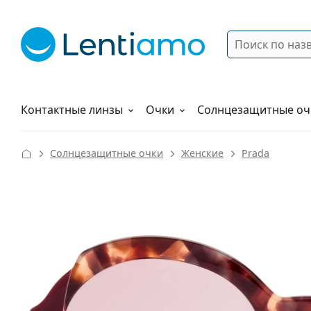
Поиск
Войти
Меню навигации
Растворы
Как заказать
Контактные линзы
Очки
Солнцезащитные оч
Солнцезащитные очки
Женские
Prada