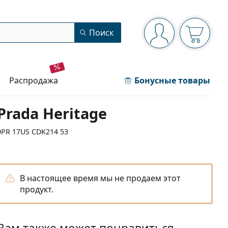
Панель навигации
Поиск
Вы вошли в сист
Ваша кор
распродажа
Бонусные товары
Prada Heritage
0PR 17US CDK214 53
В настоящее время мы не продаем этот
продукт.