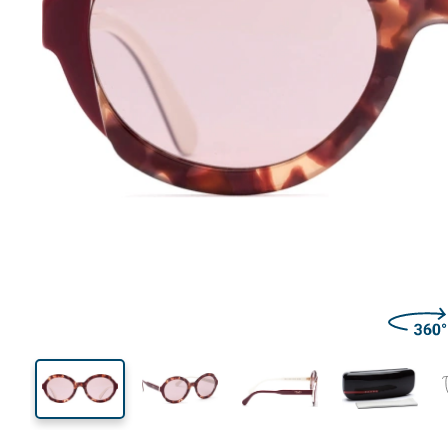
130 mm
Ширина
Ширин
линзы
54 mm
53 mm
Высота линзы
Ширина линзы