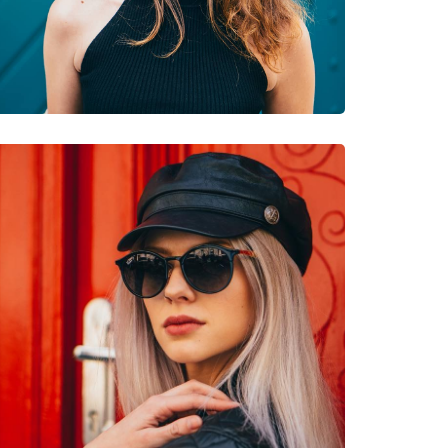
очки
3