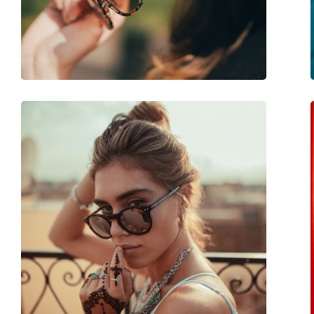
Вес:
45 г
Регулируемые носоупоры:
Нет
Аксессуары
Футляр:
Да
Салфетка для чистки:
Да
Другое
Пол:
Женские
Категория:
Солнцезащитные 
Бренд:
Prada
Использование:
Модные
Код:
0PR 17US CDK214 5