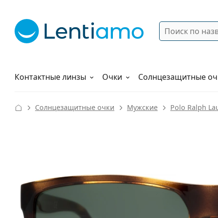
Поиск
Войти
Меню навигации
Растворы
Как заказать
Контактные линзы
Очки
Солнцезащитные оч
Солнцезащитные очки
Мужские
Polo Ralph La