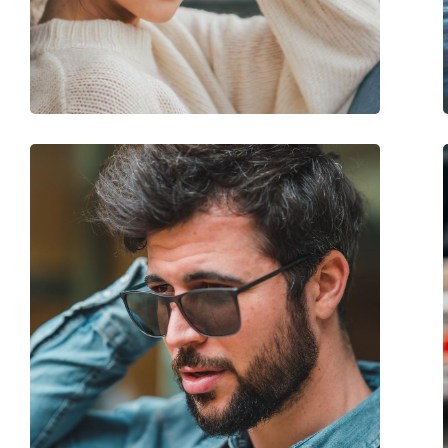
Вес:
45 г
Регулируемые носоупоры:
Нет
Аксессуары
Футляр:
Да
Салфетка для чистки:
Да
Другое
Пол:
Мужские
Категория:
Солнцезащитные 
Бренд:
Polo Ralph Lauren
Использование:
Модные
Код:
0PH 4133 500371 59