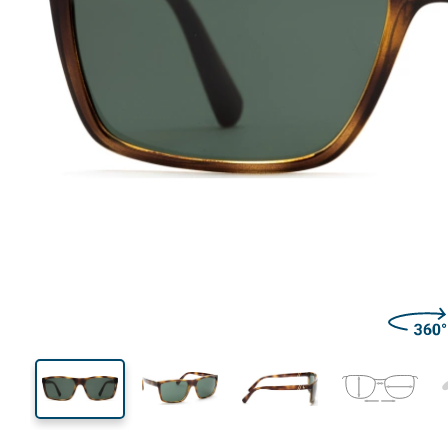
137 mm
Ширина
Ширин
линзы
42 mm
59 mm
Высота линзы
Ширина линзы