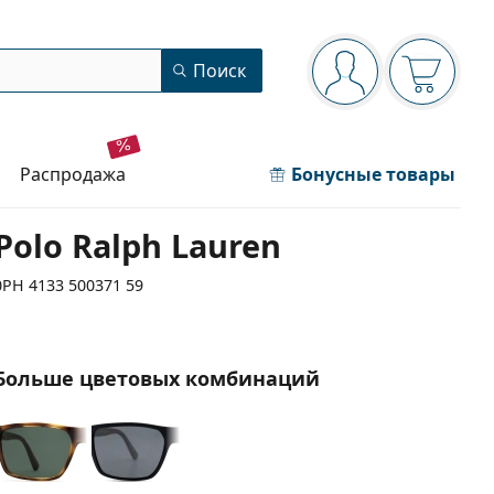
Панель навигации
Поиск
Вы вошли в сист
Ваша кор
распродажа
Бонусные товары
Polo Ralph Lauren
0PH 4133 500371 59
Больше цветовых комбинаций