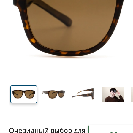
136 mm
Ширина
Ширин
линзы
45 mm
57 mm
Высота линзы
Ширина линзы
Очевидный выбор для