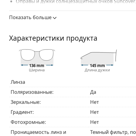
Оправы и дужки солнцезащитных очков
Suncover
имеют специальную конструкцию, которая позво
корригирующих очков. Они работают так же, как
Показать больше
корригирующие очки легко скрываются за ними.
корригирующими очками и солнцезащитными очка
солнечного света, не отказываясь от остроты з
Характеристики продукта
в любых ситуациях, будь то вождение автомобиля
136 mm
145 mm
Ширина
Длина дужки
Линза
Поляризованные:
Да
Зеркальные:
Нет
Градиент:
Нет
Фотохромные:
Нет
Проницаемость линз и
Темный фильтр, п