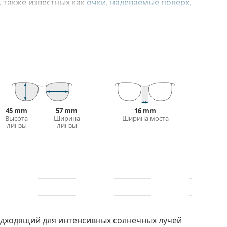
, также известных как
очки, надеваемые поверх
,
ляет прикреплять их ко многим типам
 обычные солнцезащитные очки, а ваши
 Вам больше не нужно выбирать между
ми в яркие дни – защитите свои глаза от
рения. Солнцезащитные очки
Suncover
работают
 или мотоцикла, прогулка или отдых на пляже.
45 mm
57 mm
16 mm
Высота
Ширина
Ширина моста
линзы
линзы
одходящий для интенсивных солнечных лучей