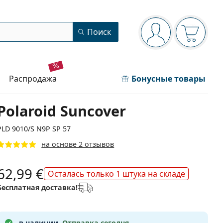
Панель навигации
Поиск
Вы вошли в сист
Ваша кор
распродажа
Бонусные товары
Polaroid Suncover
PLD 9010/S N9P SP 57
на основе 2 отзывов
62,99 €
Осталась только 1 штука на складе
Бесплатная доставка!
в наличии.
Отправка сегодня