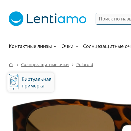
Поиск
Войти
Меню навигации
Растворы
Как заказать
Контактные линзы
Очки
Солнцезащитные оч
Солнцезащитные очки
Polaroid
Виртуальная
примерка