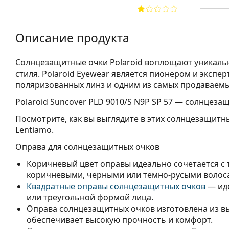
Описание продукта
Солнцезащитные очки Polaroid воплощают уникаль
стиля. Polaroid Eyewear является пионером и экспе
поляризованных линз и одним из самых продаваем
Polaroid Suncover PLD 9010/S N9P SP 57
— солнцезащи
Посмотрите, как вы выглядите в этих солнцезащитн
Lentiamo.
Оправа для солнцезащитных очков
Коричневый цвет оправы идеально сочетается с
коричневыми, черными или темно-русыми волос
Квадратные оправы солнцезащитных очков
— иде
или треугольной формой лица.
Оправа солнцезащитных очков изготовлена из в
обеспечивает высокую прочность и комфорт.