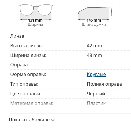
руководством по очкам
, если вам нужна помощь в 
Это медицинское изделие. Перед использованием п
131 mm
145 mm
Ширина
Длина дужки
Линза
Высота линзы:
42 mm
Ширина линзы:
48 mm
Оправа
Форма оправы:
Круглые
Тип оправы:
Полная оправа
Цвет оправы:
Черный
Материал оправы:
Пластик
Размер:
M
Показать больше
Ширина:
131 mm