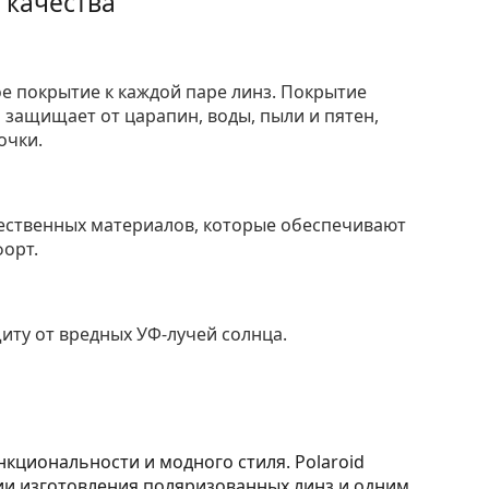
 качества
е покрытие к каждой паре линз. Покрытие
защищает от царапин, воды, пыли и пятен,
очки.
ественных материалов, которые обеспечивают
форт.
ту от вредных УФ-лучей солнца.
кциональности и модного стиля. Polaroid
гии изготовления поляризованных линз и одним