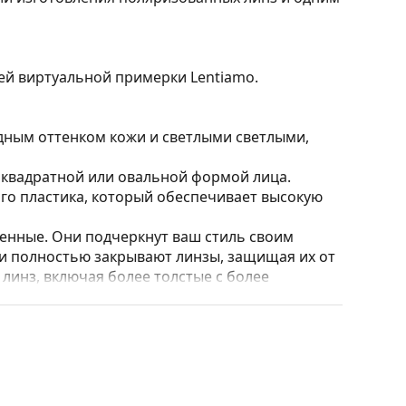
ией виртуальной примерки Lentiamo.
дным оттенком кожи и светлыми светлыми,
 квадратной или овальной формой лица.
го пластика, который обеспечивает высокую
нные. Они подчеркнут ваш стиль своим
и полностью закрывают линзы, защищая их от
 линз, включая более толстые с более
стки и ухода за очками. Некоторые модели
 салфетки.
ольше стилей, или ознакомьтесь с нашим