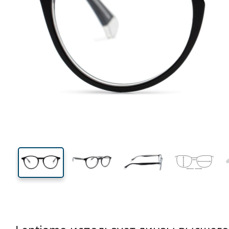
131 mm
Ширина
Ширин
линзы
42 mm
48 mm
Высота линзы
Ширина линзы