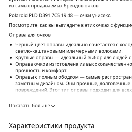
из самых продаваемых брендов очков.
Polaroid PLD D391 7C5 19 48
— очки унисекс.
Посмотрите, как вы выглядите в этих очках с функц
Оправа для очков
Черный цвет оправы идеально сочетается с холо
светло-каштановыми или черными волосами.
Круглые оправы — идеальный выбор для людей с
Оправа очков изготовлена из высококачественно
прочность и комфорт.
Оправы с полным ободком — самые распростране
заметным дизайном. Они прочные, долговечные 
повреждений. Этот тип оправы подходит для всех
высокими оптическими характеристиками.
Показать больше
Аксессуары
Прилагаемая салфетка идеально подходит для чи
могут поставляться с тканевым мешочком вместо
Характеристики продукта
Изучите полный ассортимент
очков
, чтобы найти б