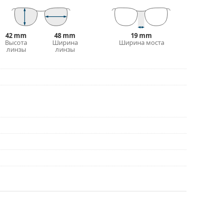
выборе.
рочтите инструкцию.
42 mm
48 mm
19 mm
Высота
Ширина
Ширина моста
линзы
линзы