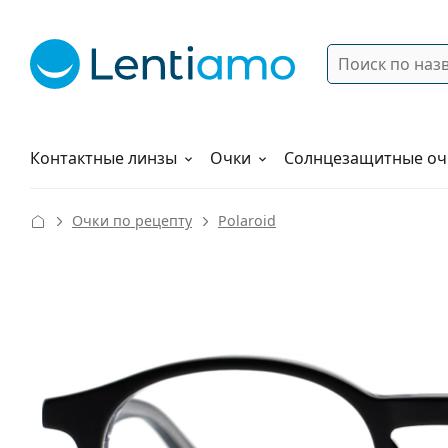
Поиск
Войти
Меню навигации
Растворы
Как заказать
Контактные линзы
Очки
Солнцезащитные оч
Очки по рецепту
Polaroid