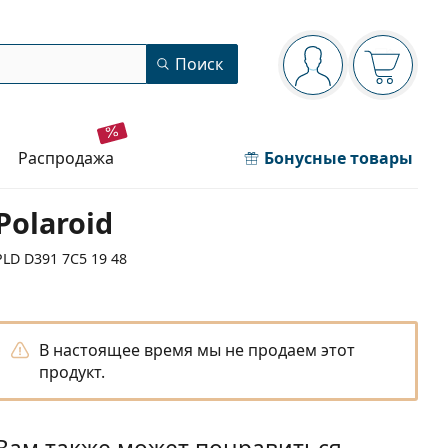
Панель навигации
Поиск
Вы вошли в сист
Ваша кор
распродажа
Бонусные товары
Polaroid
PLD D391 7C5 19 48
В настоящее время мы не продаем этот
продукт.