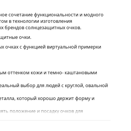
ное сочетание функциональности и модного
ртом в технологии изготовления
ых брендов солнцезащитных очков.
щитные очки.
ых очках с функцией виртуальной примерки
лым оттенком кожи и темно- каштановыми
альный выбор для людей с круглой, овальной
еталла, который хорошо держит форму и
ять положение и посадку очков для
сегда должна выполняться опытным оптиком,