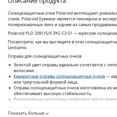
Описание продукта
Солнцезащитные очки Polaroid воплощают уникаль
стиля. Polaroid Eyewear является пионером и экспе
поляризованных линз и одним из самых продаваем
Polaroid PLD 2081/S/X 3YG C3 51
— мужские солнцеза
Посмотрите, как вы выглядите в этих солнцезащитн
Lentiamo.
Оправа для солнцезащитных очков
Золотой цвет оправы идеально сочетается с теп
волосами.
Квадратные оправы солнцезащитных очков
— иде
или треугольной формой лица.
Оправа солнцезащитных очков изготовлена из м
обеспечивает высокую стабильность.
Регулируемые носоупоры позволяют мягко измен
повышения комфорта. Регулировка носоупоров в
чтобы предотвратить повреждение или поломку.
Показать больше