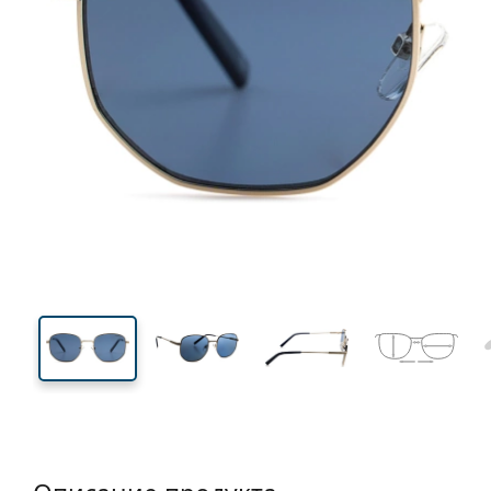
131 mm
Ширина
Ширин
линзы
44 mm
51 mm
Высота линзы
Ширина линзы