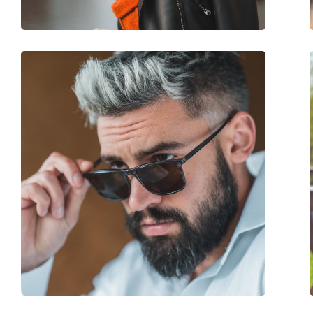
Аксессуары
Футляр:
Нет
Салфетка для чистки:
Да
Другое
Пол:
Мужские
Категория:
Солнцезащитные 
Бренд:
Polaroid
Использование:
Модные
Код:
PLD 2081/S/X 3YG C