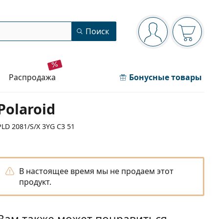
Панель навигации
Поиск
Вы вошли в сист
Ваша кор
распродажа
Бонусные товары
Polaroid
PLD 2081/S/X 3YG C3 51
В настоящее время мы не продаем этот
продукт.