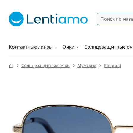
Поиск
Войти
Меню навигации
Растворы
Как заказать
Контактные линзы
Очки
Солнцезащитные оч
Солнцезащитные очки
Мужские
Polaroid