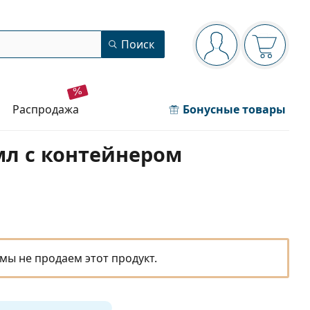
Панель навигации
Поиск
Вы вошли в сист
Ваша кор
распродажа
Бонусные товары
 мл с контейнером
мы не продаем этот продукт.