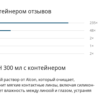
нтейнером отзывов
235×
48×
2×
1×
2×
H 300 мл с контейнером
й раствор от Alcon, который очищает,
нит мягкие контактные линзы, включая силикон-
т влажность между линзой и глазом, устраняя