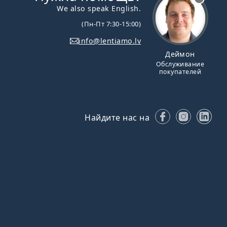
We also speak English.
(Пн-Пт 7:30-15:00)
info@lentiamo.lv
Деймон
Обслуживание
покупателей
Facebook
Instagr
Lin
Найдите нас на