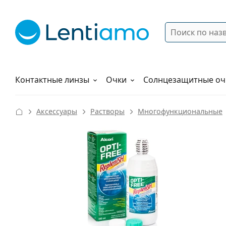
Поиск
Войти
Меню навигации
Растворы
Как заказать
Контактные линзы
Очки
Солнцезащитные оч
Аксессуары
Растворы
Многофункциональные