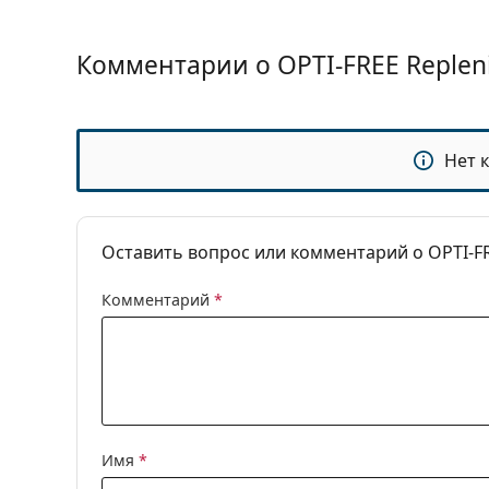
Срок годности после вскрытия:
6 месяцев
Аксессуары
Комментарии о OPTI-FREE Replen
Контейнеров в упаковке:
1
Другое
Категория:
Растворы
Нет 
Аксессуары
Многофункцио
Объем контейнера:
2 x 4.2 ml
Оставить вопрос или комментарий о OPTI-FR
Комментарий
*
Имя
*