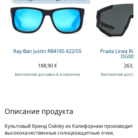
Persol
Prada
Все бренды
Ray-Ban Justin RB4165 622/55
Prada Linea Ro
DG006F
188,90 €
263,9
Бесплатная доставка
&
в наличии
Бесплатная достав
Описание продукта
Культовый бренд Oakley из Калифорнии производит
высококачественные солнцезащитные очки,