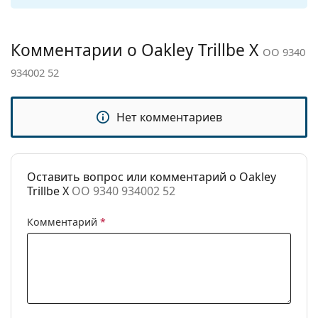
чистки:
Другое
Комментарии о Oakley Trillbe X
OO 9340
Пол:
Мужские
934002 52
Категория:
Солнцезащитные очки
Бренд:
Oakley
Нет комментариев
Использование:
Спорт
Спорт:
Туризм
Код:
OO 9340 934002 52
Оставить вопрос или комментарий о Oakley
Trillbe X
OO 9340 934002 52
Комментарий
*