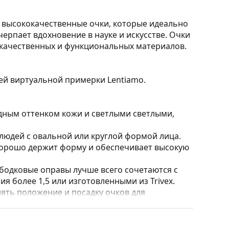
 высококачественные очки, которые идеально
ерпает вдохновение в науке и искусстве. Очки
окачественных и функциональных материалов.
ией виртуальной примерки Lentiamo.
дным оттенком кожи и светлыми светлыми,
юдей с овальной или круглой формой лица.
 хорошо держит форму и обеспечивает высокую
бодковые оправы лучше всего сочетаются с
 более 1,5 или изготовленными из Trivex.
ять положение и посадку очков для
сегда должна выполняться опытным оптиком,
потребностей
геймеров.
Они совместимы с