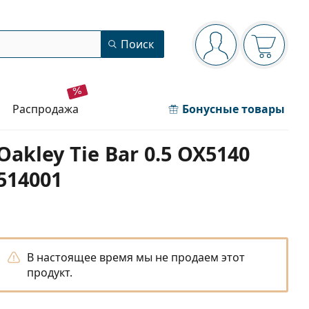
Панель навигации
Поиск
Вы вошли в сист
Ваша кор
распродажа
Бонусные товары
Oakley Tie Bar 0.5 OX5140
514001
В настоящее время мы не продаем этот
продукт.