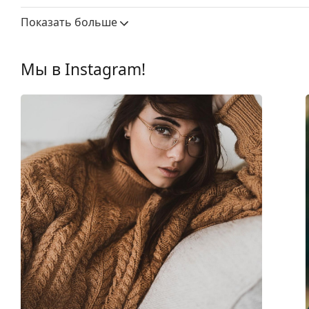
Другое
Показать больше
Пол:
Мужские
Категория:
Очки по рецепту
Мы в Instagram!
Бренд:
Oakley
Использование:
Игры