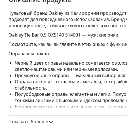
Культовый бренд Oakley из Калифорнии производит
подходят для повседневного использования. Бренд ч
инновационные, стильные и изготовлены из высок
Oakley Tie Bar 0.5 OX5140 514001
— мужские очки.
Посмотрите, как вы выглядите в этих очках с функц
Оправа для очков
Черный цвет оправы идеально сочетается с холо
светло-каштановыми или черными волосами.
Прямоугольные оправы — идеальный выбор для л
Оправа очков изготовлена из металла, который
стабильность.
Полуободковые оправы элегантны и легки. Полуо
тонкими линзами с высоким индексом преломления
Регулируемые носоупоры позволяют мягко измен
повышения комфорта. Регулировка носоупоров в
чтобы предотвратить повреждение или поломку.
Показать больше
Оправы были разработаны для удовлетворения 