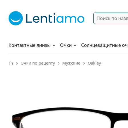
Поиск
Войти
Меню навигации
Растворы
Как заказать
Контактные линзы
Очки
Солнцезащитные оч
Очки по рецепту
Мужские
Oakley