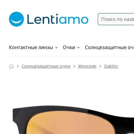
Поиск
Войти
Меню навигации
Растворы
Как заказать
Контактные линзы
Очки
Солнцезащитные оч
Солнцезащитные очки
Женские
Oakley