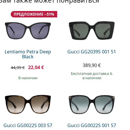
Вам также может понравиться
ПРЕДЛОЖЕНИЕ −51%
Lentiamo Petra Deep
Gucci GG2039S 001 51
Black
389,90 €
22,04 €
44,99 €
Бесплатная доставка
&
в наличии
в наличии
Gucci GG0022S 003 57
Gucci GG0022S 001 57