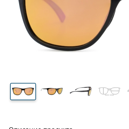
134 mm
Ширина
Ширин
линзы
42 mm
56 mm
Высота линзы
Ширина линзы