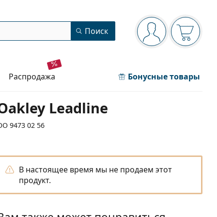
Панель навигации
Поиск
Вы вошли в сист
Ваша кор
распродажа
Бонусные товары
Oakley Leadline
OO 9473 02 56
В настоящее время мы не продаем этот
продукт.