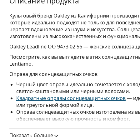
Описание продукта
Культовый бренд Oakley из Калифорнии производи
которые идеально подходят не только для повседне
черпает вдохновение из науки и искусства. Солнце
изготовлены из высококачественных и функционал
Oakley Leadline OO 9473 02 56
— женские солнцезащи
Посмотрите, как вы выглядите в этих солнцезащитн
Lentiamo.
Оправа для солнцезащитных очков
Черный цвет оправы идеально сочетается с холо
светло-каштановыми или черными волосами.
Квадратные оправы солнцезащитных очков
— иде
или треугольной формой лица.
Оправа солнцезащитных очков изготовлена из в
обеспечивает высокую прочность и комфорт.
Линзы для солнцезащитных очков
Показать больше
Розовые линзы подчеркивают детали и улучшают