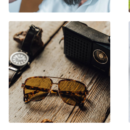
Регулируемые носоупоры:
Нет
Пружинный шарнир:
Нет
Аксессуары
Футляр:
Да
Салфетка для чистки:
Да
Другое
Пол:
Женские
Категория:
Солнцезащитные 
Бренд:
Oakley
Использование:
Спорт
Спорт:
Туризм
Код:
OO 9473 02 56