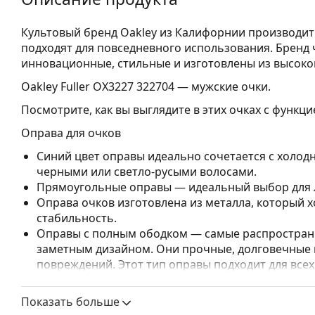
Культовый бренд Oakley из Калифорнии производит
подходят для повседневного использования. Бренд ч
инновационные, стильные и изготовлены из высок
Oakley Fuller OX3227 322704
— мужские очки.
Посмотрите, как вы выглядите в этих очках с функц
Оправа для очков
Синий цвет оправы идеально сочетается с холод
черными или светло-русыми волосами.
Прямоугольные оправы — идеальный выбор для л
Оправа очков изготовлена из металла, который
стабильность.
Оправы с полным ободком — самые распростране
заметным дизайном. Они прочные, долговечные 
повреждений. Этот тип оправы подходит для всех
высокими оптическими характеристиками.
Регулируемые носоупоры позволяют мягко измен
Показать больше
повышения комфорта. Регулировка носоупоров в