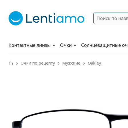
Поиск
Войти
Меню навигации
Растворы
Как заказать
Контактные линзы
Очки
Солнцезащитные оч
Очки по рецепту
Мужские
Oakley