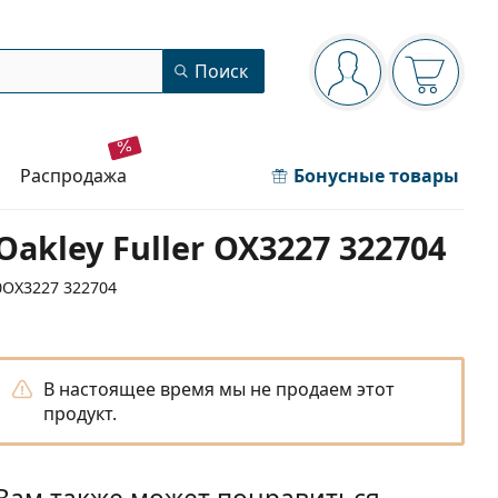
Панель навигации
Поиск
Вы вошли в сист
Ваша кор
распродажа
Бонусные товары
Oakley Fuller OX3227 322704
0OX3227 322704
В настоящее время мы не продаем этот
продукт.