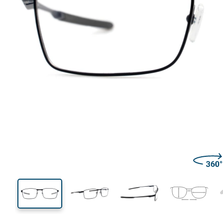
132 mm
Ширина
Ширин
линзы
35 mm
57 mm
Высота линзы
Ширина линзы