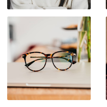
Использование:
Игры
Код:
0OX3227 322704