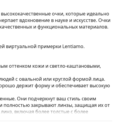
 высококачественные очки, которые идеально
ерпает вдохновение в науке и искусстве. Очки
окачественных и функциональных материалов.
ией виртуальной примерки Lentiamo.
ным оттенком кожи и светло-каштановыми,
юдей с овальной или круглой формой лица.
 хорошо держит форму и обеспечивает высокую
нные. Они подчеркнут ваш стиль своим
и полностью закрывают линзы, защищая их от
 линз, включая более толстые с более
ять положение и посадку очков для
сегда должна выполняться опытным оптиком,