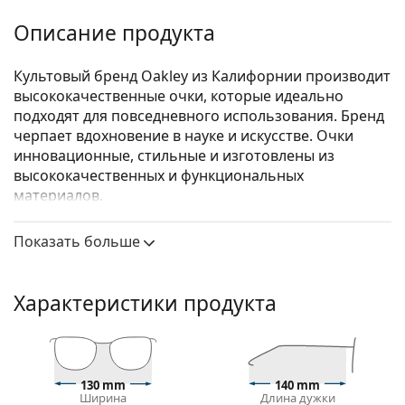
Описание продукта
Культовый бренд Oakley из Калифорнии производит
высококачественные очки, которые идеально
подходят для повседневного использования. Бренд
черпает вдохновение в науке и искусстве. Очки
инновационные, стильные и изготовлены из
высококачественных и функциональных
материалов.
Oakley Chamfer OX8039 803901
— мужские очки.
Показать больше
Посмотрите, как вы выглядите в этих очках с
функцией виртуальной примерки Lentiamo.
Характеристики продукта
Оправа для очков
Черный цвет оправы идеально сочетается с
холодным оттенком кожи и светлыми светлыми,
светло-каштановыми или черными волосами.
130 mm
140 mm
Прямоугольные оправы — идеальный выбор для
Ширина
Длина дужки