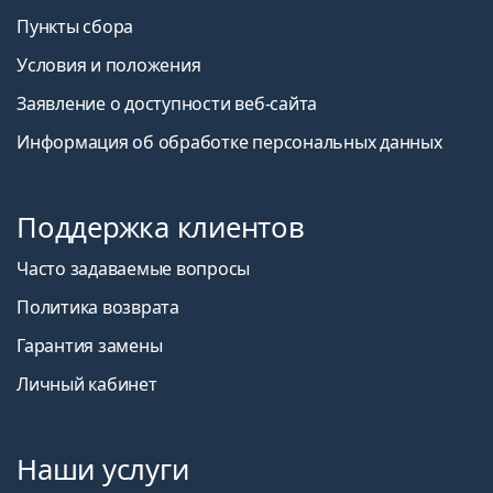
глаза, а также всю область вокруг глаза, поэтому
сочетание контактных линз с УФ-фильтром и
Пункты сбора
солнцезащитных очков
является идеальной
Условия и положения
защитой от вредных УФ-лучей.
Заявление о доступности веб-сайта
Это медицинское изделие. Перед использованием
прочтите инструкцию.
Информация об обработке персональных данных
Поддержка клиентов
Часто задаваемые вопросы
Политика возврата
Гарантия замены
Личный кабинет
Наши услуги