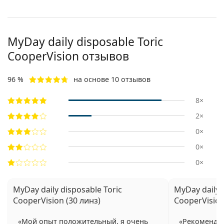
MyDay daily disposable Toric
CooperVision отзывов
96 %
на основе 10 отзывов
8×
2×
0×
0×
0×
MyDay daily disposable Toric
MyDay daily 
CooperVision (30 линз)
CooperVision
Мой опыт положительный, я очень
Рекомендую