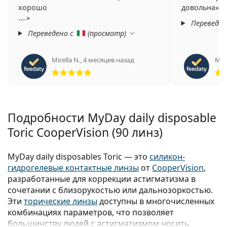
хорошо
довольна
....
Переведен
Переведено с
(
просмотр
)
Mirella N.
,
4 месяцев назад
Mire
Рейтинг 5 из 5
Подробности MyDay daily disposable
Toric CooperVision (90 линз)
MyDay daily disposables Toric — это
силикон-
гидрогелевые контактные линзы
от
CooperVision
,
разработанные для коррекции астигматизма в
сочетании с близорукостью или дальнозоркостью.
Эти
торические линзы
доступны в многочисленных
комбинациях параметров, что позволяет
большинству людей с астигматизмом носить