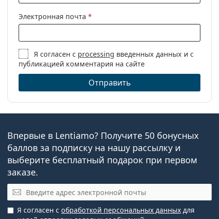
очень влажных условиях и нуждается в линзах,
Линз в упаковке:
90
которые одновременно увлажняют и пропускают
Электронная почта
*
воздух.
Вес:
270 г
Другое
Часто задаваемые вопросы
Я согласен с
processing
введенных данных и с
Категория:
Однодневные
публикацией комментария на сайте
контактные линзы
Отправить
Торические
Как долго можно носить MyDay daily
контактные линзы
disposable Toric?
Контактные линзы
Можно ли спать в MyDay daily disposable
Впервые в Lentiamo? Получите 50 бонусных
Toric?
баллов за подписку на нашу рассылку и
выберите бесплатный подарок при первом
заказе.
В чем разница между упаковками MyDay
daily disposable Toric по 30 и 90 штук?
Эл. почта
Я согласен с
обработкой персональных данных
для