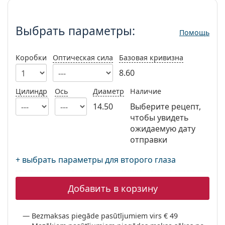
Выбрать параметры:
Persol
Prada
Выбрать параметры:
Помощь
Все бренды
Коробки
Оптическая сила
Базовая кривизна
8.60
Цилиндр
Ось
Диаметр
Наличие
14.50
Выберите рецепт,
чтобы увидеть
ожидаемую дату
отправки
+ выбрать параметры для второго глаза
Добавить в корзину
Bezmaksas piegāde pasūtījumiem virs € 49