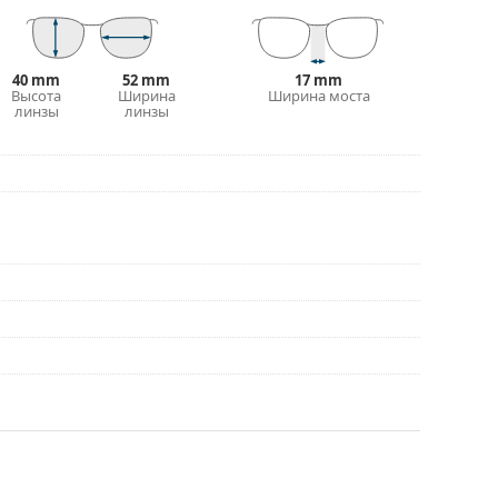
ольше стилей, или ознакомьтесь с нашим
выборе.
40 mm
52 mm
17 mm
рочтите инструкцию.
Высота
Ширина
Ширина моста
линзы
линзы