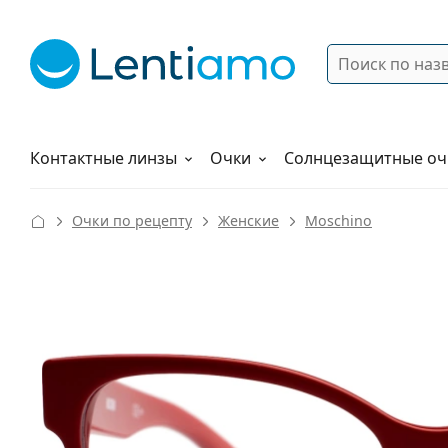
Поиск
Войти
Меню навигации
Растворы
Как заказать
Контактные линзы
Очки
Солнцезащитные оч
Очки по рецепту
Женские
Moschino