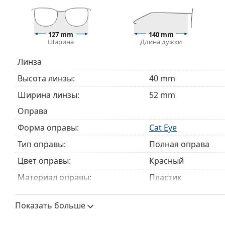
Изучите полный ассортимент
очков
, чтобы найти б
руководством по очкам
, если вам нужна помощь в 
127 mm
140 mm
Ширина
Длина дужки
Это медицинское изделие. Перед использованием п
Линза
Высота линзы:
40 mm
Ширина линзы:
52 mm
Оправа
Форма оправы:
Cat Eye
Тип оправы:
Полная оправа
Цвет оправы:
Красный
Материал оправы:
Пластик
Размер:
S
Показать больше
Ширина:
127 mm