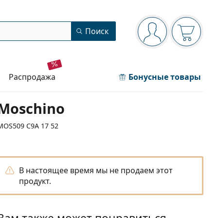
Панель навигации
Поиск
Вы вошли в сист
Ваша кор
распродажа
Бонусные товары
Moschino
MOS509 C9A 17 52
В настоящее время мы не продаем этот
продукт.