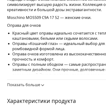
символизирует высшую радость жизни. Коллекция о
креативности и большой дозы экстравагантности.
Moschino MOS509 C9A 17 52
— женские очки.
Оправа для очков
Красный цвет оправы идеально сочетается с теп
каштановыми, белыми или седыми волосами.
Оправы «Кошачий глаз» — идеальный выбор для 
ромбовидной формой лица.
Оправа очков изготовлена из высококачественно
прочность и комфорт.
Оправы с полным ободком — самые распростране
заметным дизайном. Они прочные, долговечные 
повреждений. Этот тип оправы подходит для всех
высокими оптическими характеристиками.
Показать больше
Аксессуары
Мы доставляем очки в оригинальном футляре. Цве
Характеристики продукта
Прилагаемая салфетка идеально подходит для чи
могут поставляться с тканевым мешочком вместо