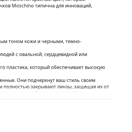
чков Moschino типична для инноваций,
лым тоном кожи и черными, темно-
людей с овальной, сердцевидной или
го пластика, который обеспечивает высокую
нные. Они подчеркнут ваш стиль своим
и полностью закрывают линзы, защищая их от
 линз, включая более толстые с более
т и дизайн футляра могут отличаться.
стки и ухода за очками. Некоторые модели
 салфетки.