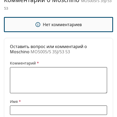
MOS005/S 35J/53
Категория:
Солнцезащитные очки
53
Бренд:
Moschino
Нет комментариев
Использование:
Модные
Код:
MOS005/S 35J/53 53
Оставить вопрос или комментарий о
Moschino
MOS005/S 35J/53 53
Комментарий
*
Имя
*