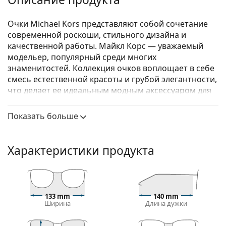
Очки Michael Kors представляют собой сочетание
современной роскоши, стильного дизайна и
качественной работы. Майкл Корс — уважаемый
модельер, популярный среди многих
знаменитостей. Коллекция очков воплощает в себе
смесь естественной красоты и грубой элегантности,
что делает ее идеальным модным аксессуаром для
тех, кто любит исключительное сочетание
уникального стиля, цветов и качественных
Показать больше
материалов.
Michael Kors Quintana 0MK4074 3050 51
— женские
Характеристики продукта
очки.
Посмотрите, как вы выглядите в этих очках с
функцией виртуальной примерки Lentiamo.
Оправа для очков
133 mm
140 mm
Ширина
Длина дужки
Прозрачная оправа идеально сочетается как с
холодным, так и с теплым тоном кожи и со всеми