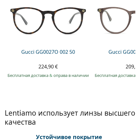
Persol
Prada
Все бренды
Gucci GG0027O 002 50
Gucci GG002
224,90 €
209,9
Бесплатная доставка
&
оправа в наличии
Бесплатная доставка
&
Lentiamo использует линзы высшего
качества
Устойчивое покрытие