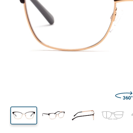
135 mm
Ширина
Ширин
линзы
39 mm
51 mm
Высота линзы
Ширина линзы