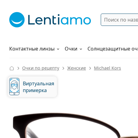
Поиск
Войти
Меню навигации
Растворы
Как заказать
Контактные линзы
Очки
Солнцезащитные оч
Очки по рецепту
Женские
Michael Kors
Виртуальная
примерка