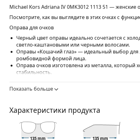
Michael Kors Adriana IV 0MK3012 1113 51
— женские о
Посмотрите, как вы выглядите в этих очках с функц
Оправа для очков
Черный цвет оправы идеально сочетается с холо
светло-каштановыми или черными волосами.
Оправы «Кошачий глаз» — идеальный выбор для 
ромбовидной формой лица.
Оправа очков изготовлена из металла, который
стабильность.
Оправы с полным ободком — самые распростране
заметным дизайном. Они прочные, долговечные 
Показать больше
повреждений. Этот тип оправы подходит для всех
высокими оптическими характеристиками.
Регулируемые носоупоры позволяют мягко измен
Характеристики продукта
повышения комфорта. Регулировка носоупоров в
чтобы предотвратить повреждение или поломку.
Аксессуары
135 mm
135 mm