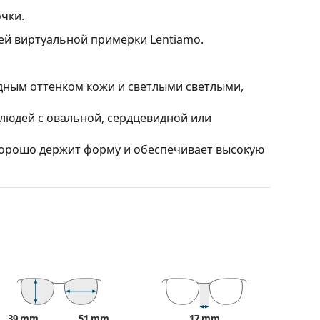
чки.
ией виртуальной примерки Lentiamo.
дным оттенком кожи и светлыми светлыми,
людей с овальной, сердцевидной или
 хорошо держит форму и обеспечивает высокую
нные. Они подчеркнут ваш стиль своим
и полностью закрывают линзы, защищая их от
 линз, включая более толстые с более
ять положение и посадку очков для
сегда должна выполняться опытным оптиком,
39 mm
51 mm
17 mm