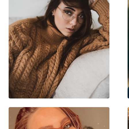
Регулируемые носоупоры:
Да
Аксессуары
Футляр:
Да
Салфетка для чистки:
Да
Другое
Пол:
Женские
Категория:
Очки по рецепту
Бренд:
Michael Kors
Код:
0MK3012 1113 51