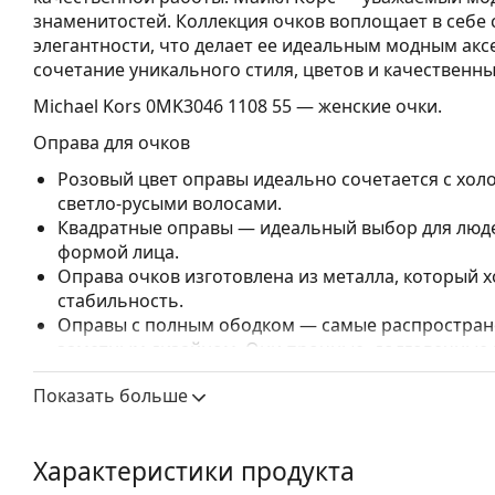
знаменитостей. Коллекция очков воплощает в себе 
элегантности, что делает ее идеальным модным акс
сочетание уникального стиля, цветов и качественн
Michael Kors 0MK3046 1108 55
— женские очки.
Оправа для очков
Розовый цвет оправы идеально сочетается с хо
светло-русыми волосами.
Квадратные оправы — идеальный выбор для людей
формой лица.
Оправа очков изготовлена из металла, который
стабильность.
Оправы с полным ободком — самые распростране
заметным дизайном. Они прочные, долговечные 
повреждений. Этот тип оправы подходит для всех
Показать больше
высокими оптическими характеристиками.
Регулируемые носоупоры позволяют мягко измен
повышения комфорта. Регулировка носоупоров в
Характеристики продукта
чтобы предотвратить повреждение или поломку.