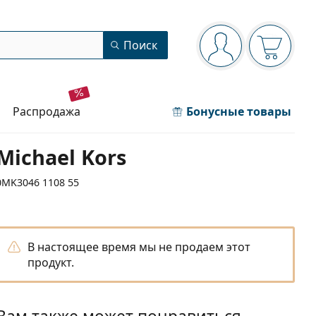
Панель навигации
Поиск
Вы вошли в сист
Ваша кор
распродажа
Бонусные товары
Michael Kors
0MK3046 1108 55
В настоящее время мы не продаем этот
продукт.