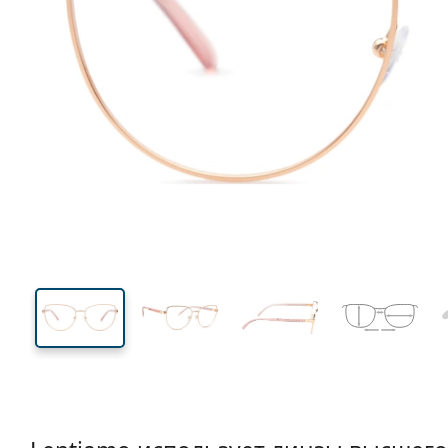
130 mm
Ширина
Ширин
линзы
46 mm
55 mm
Высота линзы
Ширина линзы