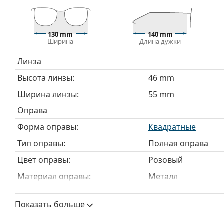
Аксессуары
Мы доставляем очки в оригинальном футляре. Цве
Прилагаемая салфетка идеально подходит для чи
130 mm
140 mm
Ширина
Длина дужки
могут поставляться с тканевым мешочком вместо
Изучите полный ассортимент
очков
, чтобы найти б
Линза
руководством по очкам
, если вам нужна помощь в 
Высота линзы:
46 mm
Это медицинское изделие. Перед использованием п
Ширина линзы:
55 mm
Оправа
Форма оправы:
Квадратные
Тип оправы:
Полная оправа
Цвет оправы:
Розовый
Материал оправы:
Металл
Размер:
M
Показать больше
Ширина:
130 mm