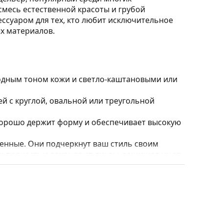
смесь естественной красоты и грубой
ессуаром для тех, кто любит исключительное
ых материалов.
лодным тоном кожи и светло-каштановыми или
 с круглой, овальной или треугольной
 хорошо держит форму и обеспечивает высокую
нные. Они подчеркнут ваш стиль своим
и полностью закрывают линзы, защищая их от
 линз, включая более толстые с более
ять положение и посадку очков для
сегда должна выполняться опытным оптиком,