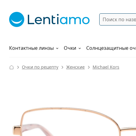
Поиск
Войти
Меню навигации
Растворы
Как заказать
Контактные линзы
Очки
Солнцезащитные оч
Очки по рецепту
Женские
Michael Kors