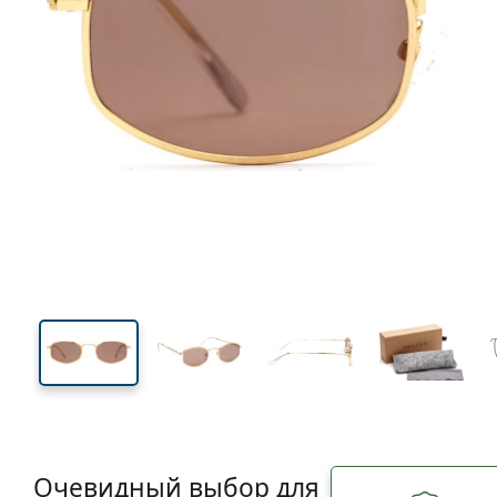
123 mm
Ширина
Ширин
линзы
32 mm
46 mm
Высота линзы
Ширина линзы
Очевидный выбор для