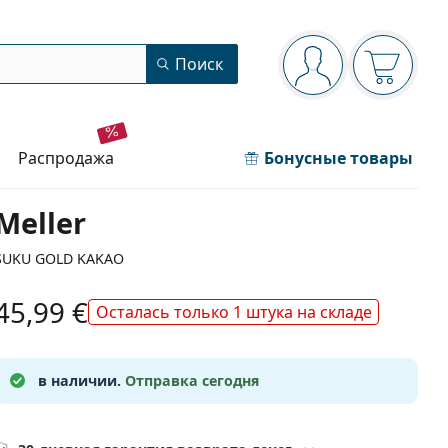
Панель навигации
Поиск
Вы вошли в сист
Ваша кор
распродажа
Бонусные товары
Meller
SUKU GOLD KAKAO
45,99 €
Осталась только 1 штука на складе
в наличии.
Отправка сегодня