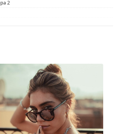
ра 2
истки и ухода за солнцезащитными очками.
ым мешочком вместо салфетки.
ы найти больше стилей от популярных брендов.