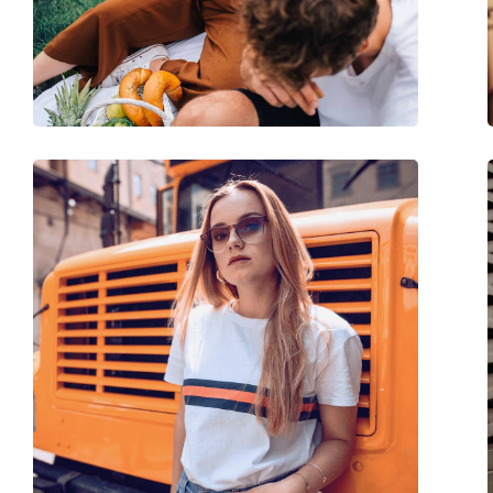
Вес:
150 г
Регулируемые носоупоры:
Да
Аксессуары
Футляр:
Да
Салфетка для чистки:
Да
Другое
Пол:
Unisex
Категория:
Солнцезащитные 
Бренд:
Meller
Использование:
Модные
Код:
Suku Gold Kakao