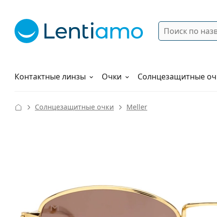
Поиск
Войти
Меню навигации
Растворы
Как заказать
Контактные линзы
Очки
Солнцезащитные оч
Солнцезащитные очки
Meller