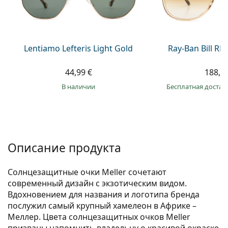
Persol
Prada
Все бренды
Lentiamo Lefteris Light Gold
Ray-Ban Bill R
44,99 €
188,9
в наличии
Бесплатная достав
Описание продукта
Солнцезащитные очки Meller сочетают
современный дизайн с экзотическим видом.
Вдохновением для названия и логотипа бренда
послужил самый крупный хамелеон в Африке –
Меллер. Цвета солнцезащитных очков Meller