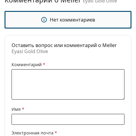
Eyasi Gold Olive
Категория:
Солнцезащитные очки
Бренд:
Meller
Нет комментариев
Использование:
Модные
Код:
Eyasi Gold Olive
Оставить вопрос или комментарий о Meller
Eyasi Gold Olive
Комментарий
*
Имя
*
Электронная почта
*