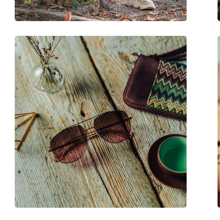
Аксессуары
Футляр:
Да
Салфетка для чистки:
Да
Другое
Пол:
Unisex
Категория:
Солнцезащитные 
Бренд:
Marc Jacobs
Использование:
Модные
Код:
532/S RHL IR 53