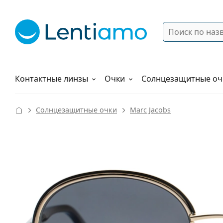
Поиск
Войти
Меню навигации
Растворы
Как заказать
Контактные линзы
Очки
Солнцезащитные оч
Солнцезащитные очки
Marc Jacobs