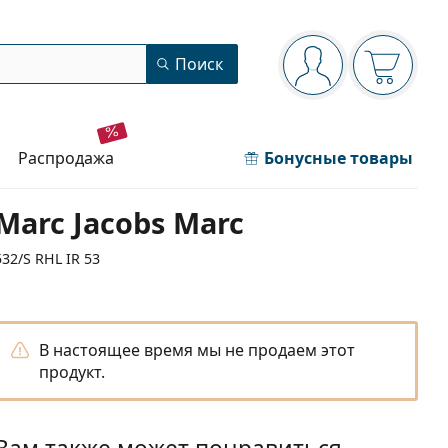
Панель навигации
Поиск
Вы вошли в сист
Ваша кор
распродажа
Бонусные товары
Marc Jacobs Marc
532/S RHL IR 53
В настоящее время мы не продаем этот
продукт.