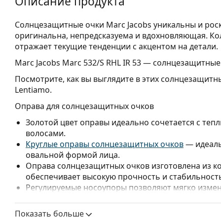
Описание продукта
Солнцезащитные очки Marc Jacobs уникальны и рос
оригинальна, непредсказуема и вдохновляющая. Ко
отражает текущие тенденции с акцентом на детали.
Marc Jacobs Marc 532/S RHL IR 53
— солнцезащитные 
Посмотрите, как вы выглядите в этих солнцезащитн
Lentiamo.
Оправа для солнцезащитных очков
Золотой цвет оправы идеально сочетается с теп
волосами.
Круглые оправы солнцезащитных очков
— идеаль
овальной формой лица.
Оправа солнцезащитных очков изготовлена из ко
обеспечивает высокую прочность и стабильност
Регулируемые носоупоры позволяют мягко измен
повышения комфорта. Регулировка носоупоров в
чтобы предотвратить повреждение или поломку.
Показать больше