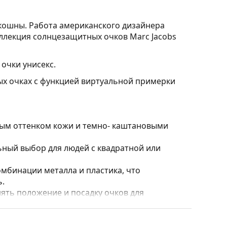
кошны. Работа американского дизайнера
ллекция солнцезащитных очков Marc Jacobs
очки унисекс.
ых очках с функцией виртуальной примерки
лым оттенком кожи и темно- каштановыми
ный выбор для людей с квадратной или
мбинации металла и пластика, что
ь.
ять положение и посадку очков для
сегда должна выполняться опытным оптиком,