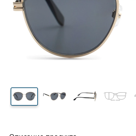
131 mm
Ширина
Ширин
линзы
48 mm
53 mm
Высота линзы
Ширина линзы