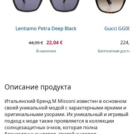
Persol
Prada
Все бренды
Lentiamo Petra Deep Black
Gucci GG002
22,04 €
224,9
44,99 €
в наличии
Бесплатная достав
Описание продукта
Итальянский бренд M Missoni известен в основном
своей уникальной модой с характерными яркими и
оригинальными узорами. Их уникальный и игривый
подход к моде также проявляется в коллекции
солнцезащитных очков, которая полна