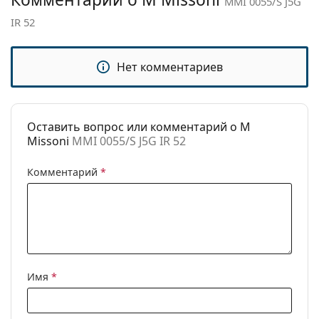
MMI 0055/S J5G
Категория:
Солнцезащитные очки
IR 52
Бренд:
M Missoni
Использование:
Модные
Нет комментариев
Код:
MMI 0055/S J5G IR 52
Оставить вопрос или комментарий о M
Missoni
MMI 0055/S J5G IR 52
Комментарий
*
Имя
*