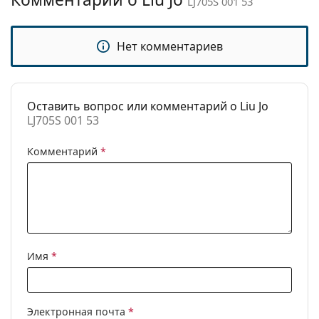
LJ705S 001 53
Категория:
Солнцезащитные очки
Бренд:
Liu Jo
Нет комментариев
Использование:
Модные
Код:
LJ705S 001 53
Оставить вопрос или комментарий о Liu Jo
LJ705S 001 53
Комментарий
*
Имя
*
Электронная почта
*