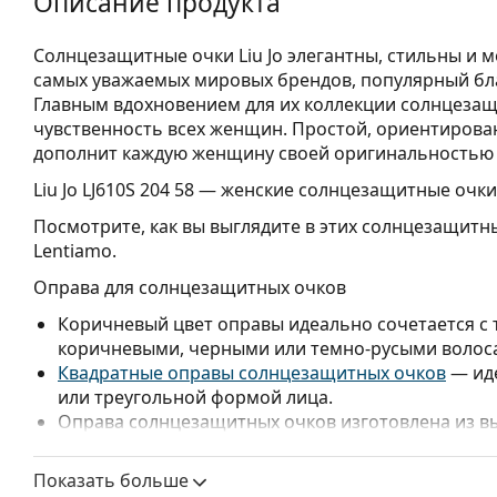
Описание продукта
Солнцезащитные очки Liu Jo элегантны, стильны и м
самых уважаемых мировых брендов, популярный бла
Главным вдохновением для их коллекции солнцезащи
чувственность всех женщин. Простой, ориентирова
дополнит каждую женщину своей оригинальностью 
Liu Jo LJ610S 204 58
— женские солнцезащитные очки
Посмотрите, как вы выглядите в этих солнцезащитн
Lentiamo.
Оправа для солнцезащитных очков
Коричневый цвет оправы идеально сочетается с
коричневыми, черными или темно-русыми волос
Квадратные оправы солнцезащитных очков
— иде
или треугольной формой лица.
Оправа солнцезащитных очков изготовлена из в
обеспечивает высокую прочность и комфорт.
Показать больше
Линзы для солнцезащитных очков