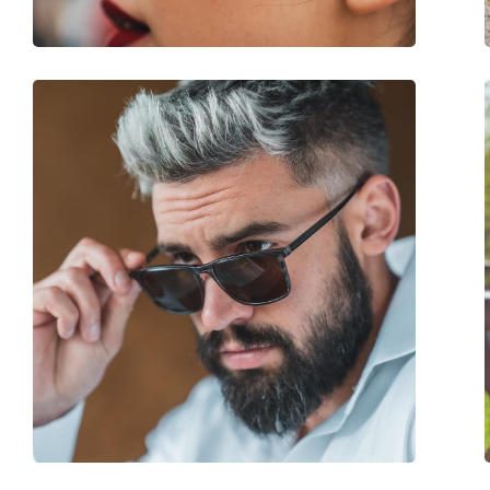
Аксессуары
Футляр:
Да
Салфетка для чистки:
Да
Другое
Пол:
Женские
Категория:
Солнцезащитные 
Бренд:
Liu Jo
Использование:
Модные
Код:
LJ610S 204 58