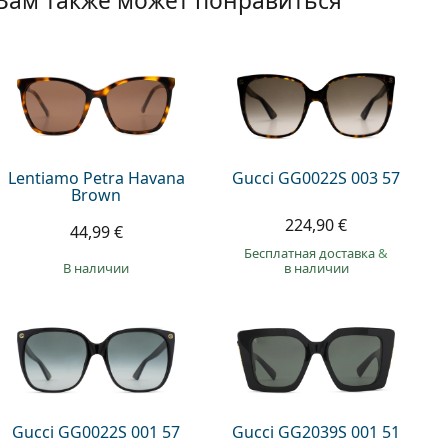
Вам также может понравиться
Lentiamo Petra Havana
Gucci GG0022S 003 57
Brown
224,90 €
44,99 €
Бесплатная доставка
&
в наличии
в наличии
Gucci GG0022S 001 57
Gucci GG2039S 001 51