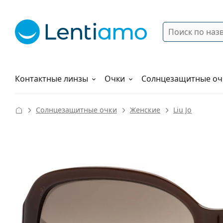
Поиск
Войти
Меню навигации
Растворы
Как заказать
Контактные линзы
Очки
Солнцезащитные оч
Солнцезащитные очки
Женские
Liu Jo