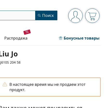
Панель навигации
Поиск
Вы вошли в сист
Ваша кор
распродажа
Бонусные товары
Liu Jo
LJ610S 204 58
В настоящее время мы не продаем этот
продукт.