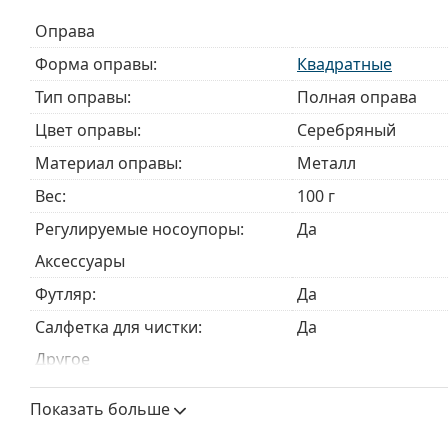
Аксессуары
Оправа
Мы доставляем очки в оригинальном футляре. Цве
Форма оправы:
Квадратные
Прилагаемая салфетка идеально подходит для чи
могут поставляться с тканевым мешочком вместо
Тип оправы:
Полная оправа
Изучите полный ассортимент
очков
, чтобы найти б
Цвет оправы:
Серебряный
руководством по очкам
, если вам нужна помощь в 
Материал оправы:
Металл
Это медицинское изделие. Перед использованием п
Вес:
100 г
Регулируемые носоупоры:
Да
Аксессуары
Футляр:
Да
Салфетка для чистки:
Да
Другое
Пол:
Unisex
Показать больше
Категория:
Очки по рецепту