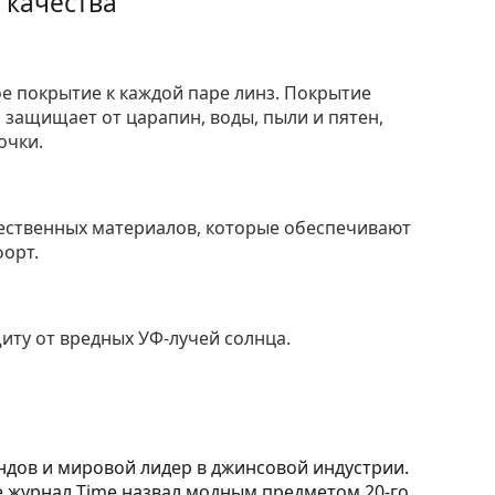
 качества
е покрытие к каждой паре линз. Покрытие
защищает от царапин, воды, пыли и пятен,
очки.
ественных материалов, которые обеспечивают
форт.
ту от вредных УФ-лучей солнца.
ендов и мировой лидер в джинсовой индустрии.
ые журнал Time назвал модным предметом 20-го