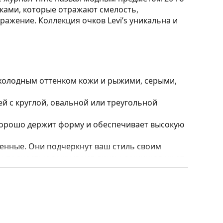
очками, которые отражают смелость,
ажение. Коллекция очков Levi’s уникальна и
 холодным оттенком кожи и рыжими, серыми,
 с круглой, овальной или треугольной
 хорошо держит форму и обеспечивает высокую
нные. Они подчеркнут ваш стиль своим
и полностью закрывают линзы, защищая их от
 линз, включая более толстые с более
ять положение и посадку очков для
сегда должна выполняться опытным оптиком,