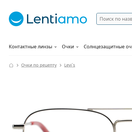
Поиск
Войти
Меню навигации
Растворы
Как заказать
Контактные линзы
Очки
Солнцезащитные оч
Очки по рецепту
Levi´s