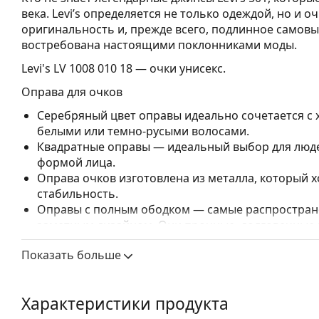
века. Levi’s определяется не только одеждой, но и 
оригинальность и, прежде всего, подлинное самовыр
востребована настоящими поклонниками моды.
Levi's LV 1008 010 18
— очки унисекс.
Оправа для очков
Серебряный цвет оправы идеально сочетается с
белыми или темно-русыми волосами.
Квадратные оправы — идеальный выбор для людей
формой лица.
Оправа очков изготовлена из металла, который
стабильность.
Оправы с полным ободком — самые распростране
заметным дизайном. Они прочные, долговечные 
повреждений. Этот тип оправы подходит для всех
Показать больше
высокими оптическими характеристиками.
Регулируемые носоупоры позволяют мягко измен
повышения комфорта. Регулировка носоупоров в
Характеристики продукта
чтобы предотвратить повреждение или поломку.