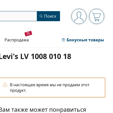
Панель навигации
Поиск
Вы вошли в сист
Ваша кор
распродажа
Бонусные товары
Levi's LV 1008 010 18
В настоящее время мы не продаем этот
продукт.
Вам также может понравиться