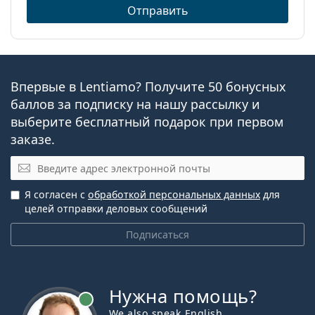
гидрогелевые
Отправить
контактные линзы
Как долго можно носить Lenjoy Day & Night
Контактные линзы
PRO?
Сферические и
асферические линзы
Впервые в Lentiamo? Получите 50 бонусных
Можно ли спать в Lenjoy Day & Night PRO?
баллов за подписку на нашу рассылку и
Это медицинское изделие. Перед использованием
выберите бесплатный подарок при первом
прочтите инструкцию.
заказе.
Эл. почта
Я согласен с
обработкой персональных данных
для
целей отправки деловых сообщений
Подписаться
Нужна помощь?
We also speak English.