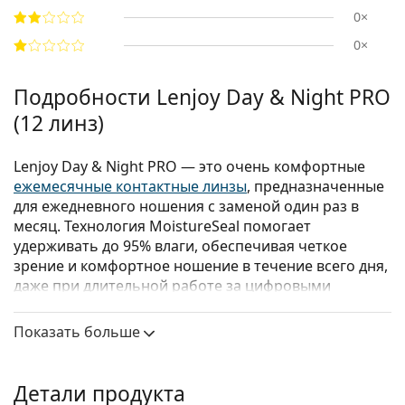
0×
0×
Подробности Lenjoy Day & Night PRO
(12 линз)
Lenjoy Day & Night PRO — это очень комфортные
ежемесячные контактные линзы
, предназначенные
для ежедневного ношения с заменой один раз в
месяц. Технология MoistureSeal помогает
удерживать до 95% влаги, обеспечивая четкое
зрение и комфортное ношение в течение всего дня,
даже при длительной работе за цифровыми
экранами.
Показать больше
Линзы Lenjoy Day & Night PRO также подходят для
непрерывного ношения до семи дней и шести
ночей. Однако всегда рекомендуется
Детали продукта
консультироваться с офтальмологом о