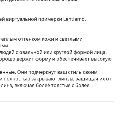
ией виртуальной примерки Lentiamo.
 теплым оттенком кожи и светлыми
ами.
юдей с овальной или круглой формой лица.
 хорошо держит форму и обеспечивает высокую
нные. Они подчеркнут ваш стиль своим
и полностью закрывают линзы, защищая их от
 линз, включая более толстые с более
ять положение и посадку очков для
сегда должна выполняться опытным оптиком,
т и дизайн футляра могут отличаться.