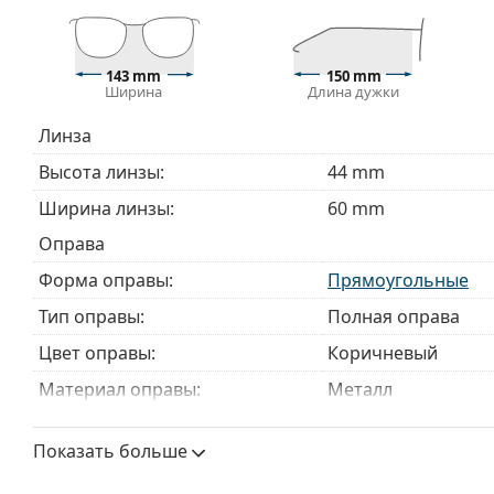
Изучите полный ассортимент
очков
, чтобы найти б
руководством по очкам
, если вам нужна помощь в 
143 mm
150 mm
Это медицинское изделие. Перед использованием п
Ширина
Длина дужки
Линза
Высота линзы:
44 mm
Ширина линзы:
60 mm
Оправа
Форма оправы:
Прямоугольные
Тип оправы:
Полная оправа
Цвет оправы:
Коричневый
Материал оправы:
Металл
Размер:
L
Показать больше
Ширина:
143 mm