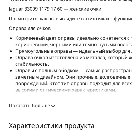
Jaguar 33099 1179 17 60
— женские очки.
Посмотрите, как вы выглядите в этих очках с функц
Оправа для очков
Коричневый цвет оправы идеально сочетается с
коричневыми, черными или темно-русыми волос
Прямоугольные оправы — идеальный выбор для л
Оправа очков изготовлена из металла, который
стабильность.
Оправы с полным ободком — самые распростране
заметным дизайном. Они прочные, долговечные 
повреждений. Этот тип оправы подходит для всех
высокими оптическими характеристиками.
Регулируемые носоупоры позволяют мягко измен
повышения комфорта. Регулировка носоупоров в
Показать больше
чтобы предотвратить повреждение или поломку.
Аксессуары
Характеристики продукта
Мы доставляем очки в оригинальном футляре. Цве