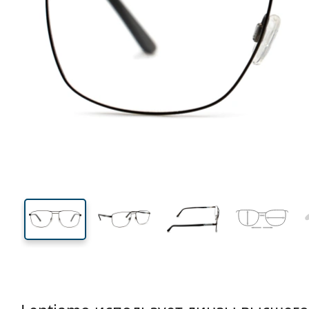
143 mm
Ширина
Ширин
линзы
44 mm
60 mm
Высота линзы
Ширина линзы