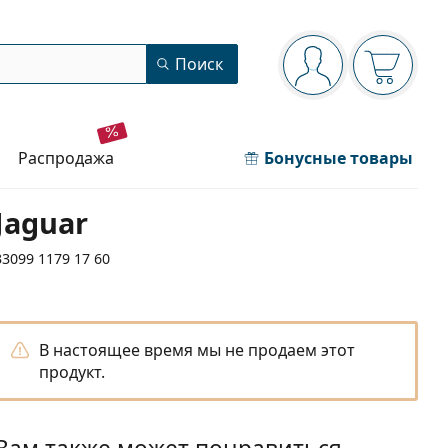
Панель навигации
Поиск
Вы вошли в сист
Ваша кор
распродажа
Бонусные товары
Jaguar
33099 1179 17 60
В настоящее время мы не продаем этот
продукт.