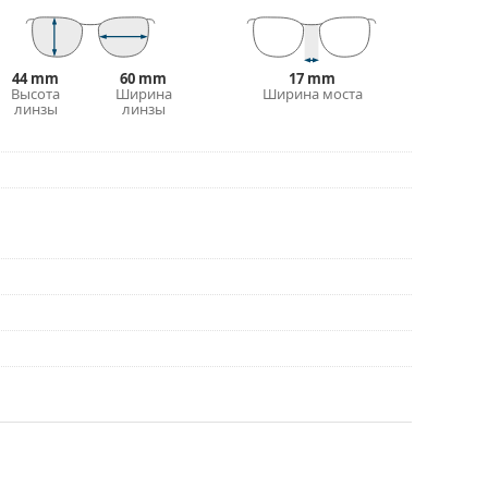
ольше стилей, или ознакомьтесь с нашим
выборе.
44 mm
60 mm
17 mm
рочтите инструкцию.
Высота
Ширина
Ширина моста
линзы
линзы