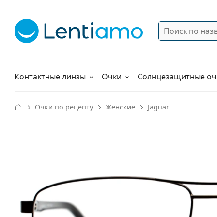
Поиск
Войти
Меню навигации
Растворы
Как заказать
Контактные линзы
Очки
Солнцезащитные оч
Очки по рецепту
Женские
Jaguar