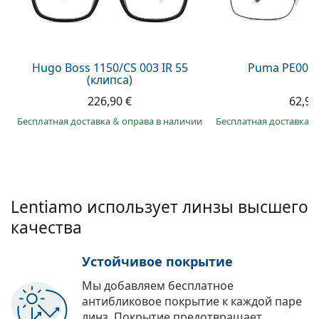
Persol
Prada
Все бренды
Hugo Boss 1150/CS 003 IR 55
Puma PE0027
(клипса)
226,90 €
62,99
Бесплатная доставка
&
оправа в наличии
Бесплатная доставка
&
Lentiamo использует линзы высшего
качества
Устойчивое покрытие
Мы добавляем бесплатное
антибликовое покрытие к каждой паре
линз. Покрытие предотвращает