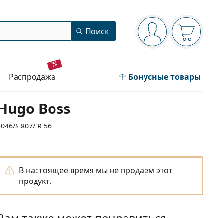
Панель навигации
Поиск
Вы вошли в сист
Ваша кор
распродажа
Бонусные товары
Hugo Boss
1046/S 807/IR 56
В настоящее время мы не продаем этот
продукт.