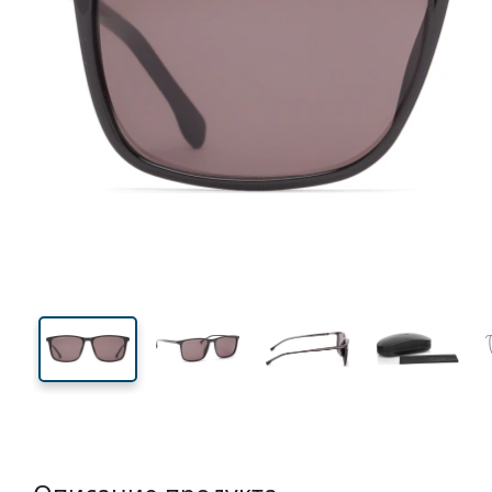
140 mm
Ширина
Ширин
линзы
46 mm
56 mm
Высота линзы
Ширина линзы