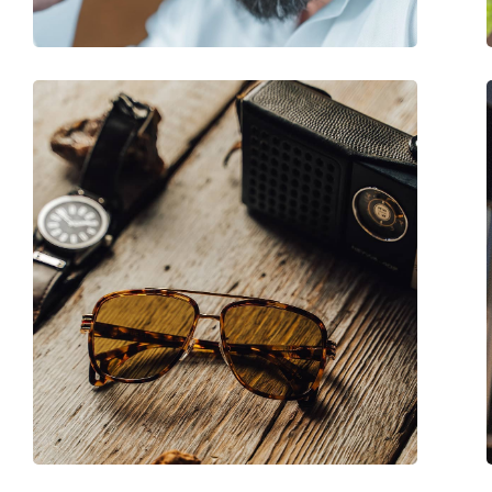
Аксессуары
Футляр:
Да
Салфетка для чистки:
Да
Другое
Пол:
Unisex
Категория:
Солнцезащитные 
Бренд:
Hugo Boss
Использование:
Модные
Код:
1046/S 807/IR 56