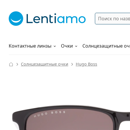
Поиск
Войти
Меню навигации
Растворы
Как заказать
Контактные линзы
Очки
Солнцезащитные оч
Солнцезащитные очки
Hugo Boss