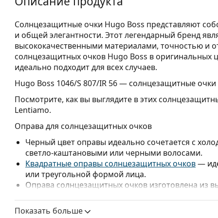
Описание продукта
Солнцезащитные очки Hugo Boss представляют соб
и общей элегантности. Этот легендарный бренд яв
высококачественными материалами, точностью и о
солнцезащитных очков Hugo Boss в оригинальных ц
идеально подходит для всех случаев.
Hugo Boss 1046/S 807/IR 56
— солнцезащитные очки 
Посмотрите, как вы выглядите в этих солнцезащитн
Lentiamo.
Оправа для солнцезащитных очков
Черный цвет оправы идеально сочетается с холо
светло-каштановыми или черными волосами.
Квадратные оправы солнцезащитных очков
— иде
или треугольной формой лица.
Оправа солнцезащитных очков изготовлена из в
обеспечивает высокую прочность и комфорт.
Показать больше
Линзы для солнцезащитных очков