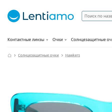
Поиск
Войти
Меню навигации
Растворы
Как заказать
Контактные линзы
Очки
Солнцезащитные оч
Солнцезащитные очки
Hawkers