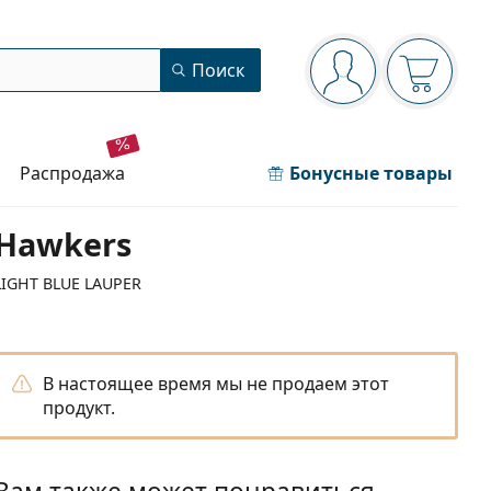
Панель навигации
Поиск
Вы вошли в сист
Ваша кор
распродажа
Бонусные товары
Hawkers
LIGHT BLUE LAUPER
В настоящее время мы не продаем этот
продукт.