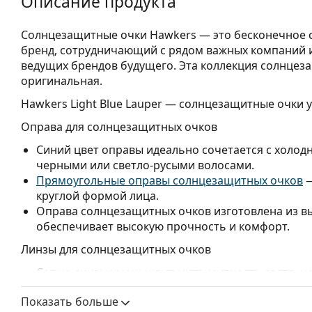
Описание продукта
Солнцезащитные очки Hawkers — это бесконечное с
бренд, сотрудничающий с рядом важных компаний и 
ведущих брендов будущего. Эта коллекция солнцеза
оригинальная.
Hawkers Light Blue Lauper
— солнцезащитные очки у
Оправа для солнцезащитных очков
Синий цвет оправы идеально сочетается с холод
черными или светло-русыми волосами.
Прямоугольные оправы солнцезащитных очков
—
круглой формой лица.
Оправа солнцезащитных очков изготовлена из в
обеспечивает высокую прочность и комфорт.
Линзы для солнцезащитных очков
Серые линзы уменьшают интенсивность света, не 
Линзы изготовлены из пластика, который легкий
Показать больше
Очки имеют защиту UV 400, которая обеспечивае