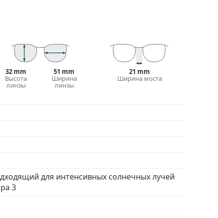
 (светопропускание 8–18%). Они подходят для
ли в городе.
ы найти больше стилей от популярных брендов.
32 mm
51 mm
21 mm
Высота
Ширина
Ширина моста
линзы
линзы
одходящий для интенсивных солнечных лучей
ра 3