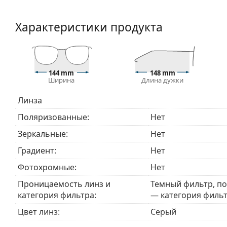
оснащены солнцезащитным фильтром категории 3
интенсивного солнечного воздействия на пляже и
Характеристики продукта
Изучите ассортимент
солнцезащитных очков
, чтоб
144 mm
148 mm
Ширина
Длина дужки
Линза
Поляризованные:
Нет
Зеркальные:
Нет
Градиент:
Нет
Фотохромные:
Нет
Проницаемость линз и
Темный фильтр, п
категория фильтра:
— категория фильт
Цвет линз:
Серый