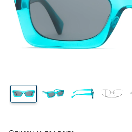
144 mm
Ширина
Ширин
линзы
32 mm
51 mm
Высота линзы
Ширина линзы