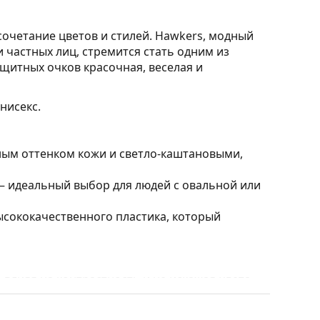
очетание цветов и стилей. Hawkers, модный
частных лиц, стремится стать одним из
щитных очков красочная, веселая и
нисекс.
ным оттенком кожи и светло-каштановыми,
 идеальный выбор для людей с овальной или
ысококачественного пластика, который
влияя на контрастность и не искажая цвета.
 и устойчивый к трещинам.
т 100% защиту от солнечного света. Линзы