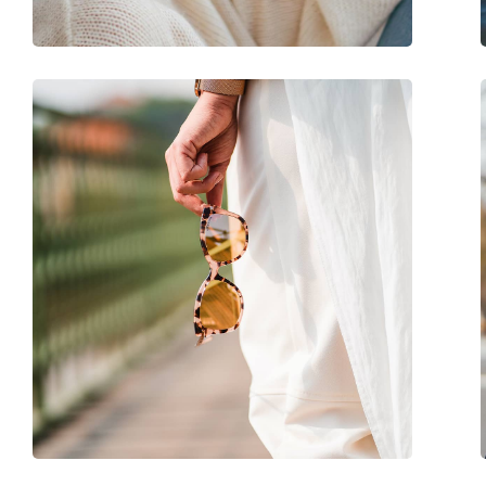
Аксессуары
Футляр:
Нет
Салфетка для чистки:
Нет
Другое
Пол:
Unisex
Категория:
Солнцезащитные 
Бренд:
Hawkers
Использование:
Модные
Код:
Light Blue Lauper