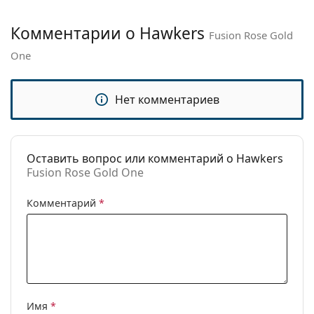
Пол:
Unisex
Комментарии о Hawkers
Fusion Rose Gold
Категория:
Солнцезащитные очки
One
Бренд:
Hawkers
Использование:
Модные
Нет комментариев
Код:
Fusion Rose Gold One
Оставить вопрос или комментарий о Hawkers
Fusion Rose Gold One
Комментарий
*
Имя
*