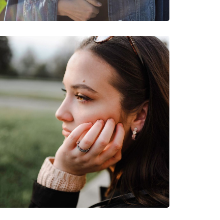
очки
rid