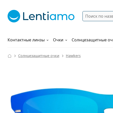
Поиск
Войти
Меню навигации
Растворы
Как заказать
Контактные линзы
Очки
Солнцезащитные оч
Солнцезащитные очки
Hawkers