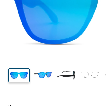
125 mm
Ширина
Ширин
линзы
43 mm
53 mm
Высота линзы
Ширина линзы