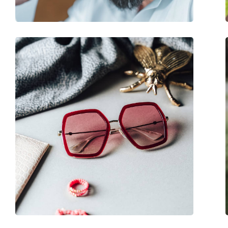
Аксессуары
Футляр:
Нет
Салфетка для чистки:
Нет
Другое
Пол:
Unisex
Категория:
Солнцезащитные 
Бренд:
Hawkers
Использование:
Модные
Код:
Clear Blue One Hyb