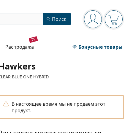
Панель навигации
Поиск
Вы вошли в сист
Ваша кор
распродажа
Бонусные товары
Hawkers
CLEAR BLUE ONE HYBRID
В настоящее время мы не продаем этот
продукт.