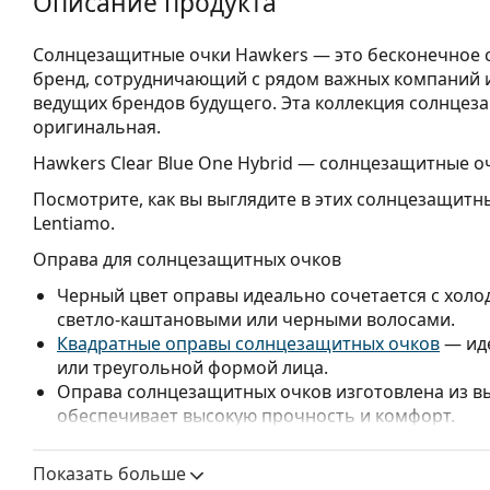
Описание продукта
Солнцезащитные очки Hawkers — это бесконечное с
бренд, сотрудничающий с рядом важных компаний и 
ведущих брендов будущего. Эта коллекция солнцеза
оригинальная.
Hawkers Clear Blue One Hybrid
— солнцезащитные оч
Посмотрите, как вы выглядите в этих солнцезащитн
Lentiamo.
Оправа для солнцезащитных очков
Черный цвет оправы идеально сочетается с холо
светло-каштановыми или черными волосами.
Квадратные оправы солнцезащитных очков
— иде
или треугольной формой лица.
Оправа солнцезащитных очков изготовлена из в
обеспечивает высокую прочность и комфорт.
Линзы для солнцезащитных очков
Показать больше
Синие линзы улучшают контрастность и минимиз