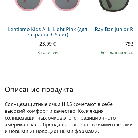
Persol
Prada
Все бренды
Lentiamo Kids Aliki Light Pink (для
Ray-Ban Junior RJ
возраста 3–5 лет)
23,99 €
79,99
в наличии
Бесплатная достав
Описание продукта
Солнцезащитные очки H.I.S сочетают в себе
высокий комфорт и качество. Коллекция
солнцезащитных очков этого традиционного
американского бренда наполнена свежими цветами
и новыми инновационными формами.