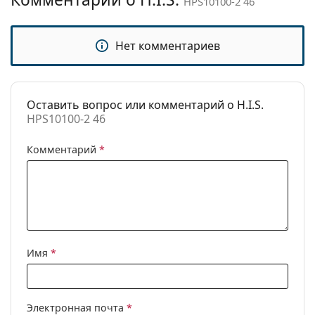
HPS10100-2 46
Категория:
Солнцезащитные очки
Бренд:
H.I.S
Нет комментариев
Использование:
Модные
Код:
HPS10100-2 46
Оставить вопрос или комментарий о H.I.S.
HPS10100-2 46
Комментарий
*
Имя
*
Электронная почта
*