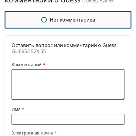
GU6952 52X 55
брендов.
Категория:
Солнцезащитные очки
Бренд:
Guess
Нет комментариев
Использование:
Модные
Код:
GU6952 52X 55
Оставить вопрос или комментарий о Guess
GU6952 52X 55
Комментарий
*
Имя
*
Электронная почта
*