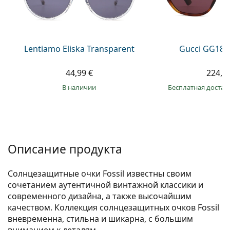
Persol
Prada
Все бренды
Lentiamo Eliska Transparent
Gucci GG181
44,99 €
224,9
в наличии
Бесплатная достав
Описание продукта
Солнцезащитные очки Fossil известны своим
сочетанием аутентичной винтажной классики и
современного дизайна, а также высочайшим
качеством. Коллекция солнцезащитных очков Fossil
вневременна, стильна и шикарна, с большим