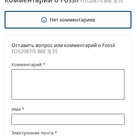
FOS2087/S B6E 3J 55
Категория:
Солнцезащитные очки
Бренд:
Fossil
Нет комментариев
Использование:
Модные
Код:
FOS2087/S B6E 3J 55
Оставить вопрос или комментарий о Fossil
FOS2087/S B6E 3J 55
Комментарий
*
Имя
*
Электронная почта
*