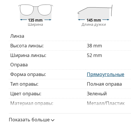
Изучите полный ассортимент
очков
, чтобы найти б
руководством по очкам
, если вам нужна помощь в 
135 mm
145 mm
Это медицинское изделие. Перед использованием п
Ширина
Длина дужки
Линза
Высота линзы:
38 mm
Ширина линзы:
52 mm
Оправа
Форма оправы:
Прямоугольные
Тип оправы:
Полная оправа
Цвет оправы:
Зеленый
Материал оправы:
Металл/Пластик
Размер:
M
Показать больше
Ширина:
135 mm