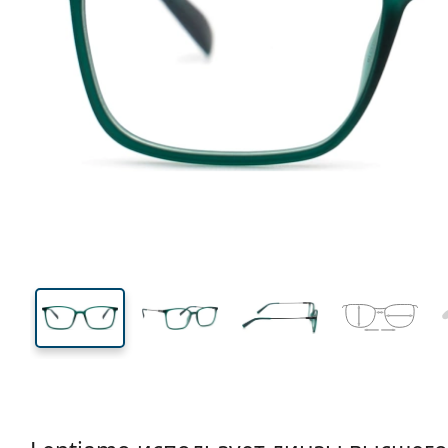
135 mm
Ширина
Ширин
линзы
38 mm
52 mm
Высота линзы
Ширина линзы