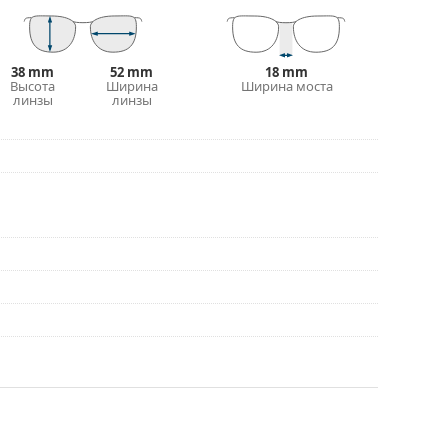
ольше стилей, или ознакомьтесь с нашим
выборе.
38 mm
52 mm
18 mm
рочтите инструкцию.
Высота
Ширина
Ширина моста
линзы
линзы