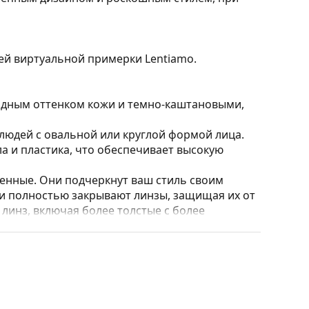
ией виртуальной примерки Lentiamo.
лодным оттенком кожи и темно-каштановыми,
юдей с овальной или круглой формой лица.
а и пластика, что обеспечивает высокую
нные. Они подчеркнут ваш стиль своим
и полностью закрывают линзы, защищая их от
 линз, включая более толстые с более
т и дизайн футляра могут отличаться.
стки и ухода за очками. Некоторые модели
 салфетки.