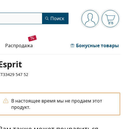
Панель навигации
Поиск
Вы вошли в сист
Ваша кор
распродажа
Бонусные товары
Esprit
ET33429 547 52
В настоящее время мы не продаем этот
продукт.