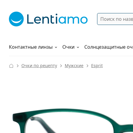
Поиск
Войти
Меню навигации
Растворы
Как заказать
Контактные линзы
Очки
Солнцезащитные оч
Очки по рецепту
Мужские
Esprit