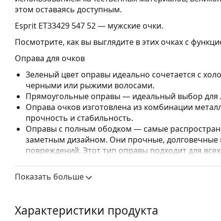
этом оставаясь доступным.
Esprit ET33429 547 52
— мужские очки.
Посмотрите, как вы выглядите в этих очках с функц
Оправа для очков
Зеленый цвет оправы идеально сочетается с хо
черными или рыжими волосами.
Прямоугольные оправы — идеальный выбор для л
Оправа очков изготовлена из комбинации металл
прочность и стабильность.
Оправы с полным ободком — самые распростране
заметным дизайном. Они прочные, долговечные 
повреждений. Этот тип оправы подходит для всех
высокими оптическими характеристиками.
Показать больше
Аксессуары
Мы доставляем очки в оригинальном футляре. Цве
Прилагаемая салфетка идеально подходит для чи
Характеристики продукта
могут поставляться с тканевым мешочком вместо