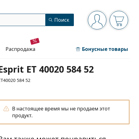
Панель навигации
Поиск
Вы вошли в сист
Ваша кор
распродажа
Бонусные товары
Esprit ET 40020 584 52
ET40020 584 52
В настоящее время мы не продаем этот
продукт.