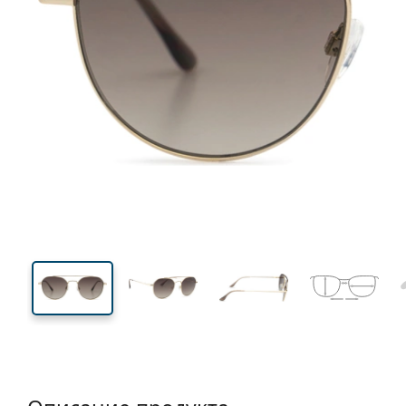
137 mm
Ширина
Ширин
линзы
44 mm
52 mm
Высота линзы
Ширина линзы