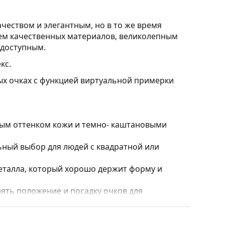
чеством и элегантным, но в то же время
ем качественных материалов, великолепным
 доступным.
кс.
ых очках с функцией виртуальной примерки
лым оттенком кожи и темно- каштановыми
ный выбор для людей с квадратной или
еталла, который хорошо держит форму и
ять положение и посадку очков для
сегда должна выполняться опытным оптиком,