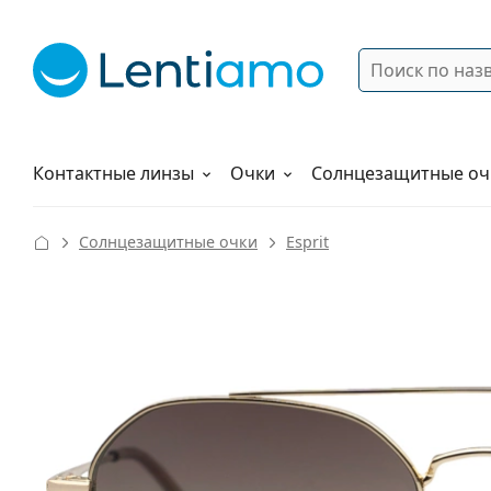
Поиск
Войти
Меню навигации
Растворы
Как заказать
Контактные линзы
Очки
Солнцезащитные оч
Солнцезащитные очки
Esprit