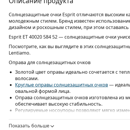
Описание продукта
Солнцезащитные очки Esprit отличаются высоким ка
молодежным стилем. Бренд известен использовани
дизайном и роскошным стилем, при этом оставаясь
Esprit ET 40020 584 52
— солнцезащитные очки унисе
Посмотрите, как вы выглядите в этих солнцезащитн
Lentiamo.
Оправа для солнцезащитных очков
Золотой цвет оправы идеально сочетается с теп
волосами.
Круглые оправы солнцезащитных очков
— идеаль
овальной формой лица.
Оправа солнцезащитных очков изготовлена из м
обеспечивает высокую стабильность.
Регулируемые носоупоры позволяют мягко измен
повышения комфорта. Регулировка носоупоров в
чтобы предотвратить повреждение или поломку.
Показать больше