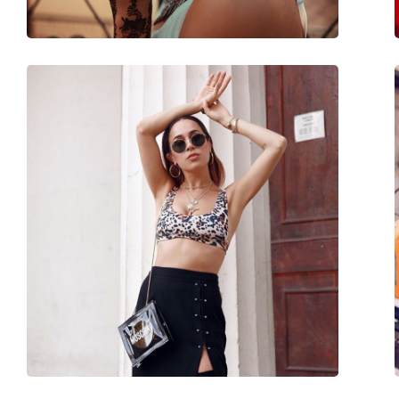
Аксессуары
Футляр:
Да
Салфетка для чистки:
Да
Другое
Пол:
Unisex
Категория:
Солнцезащитные 
Бренд:
Esprit
Использование:
Модные
Код:
ET40020 584 52