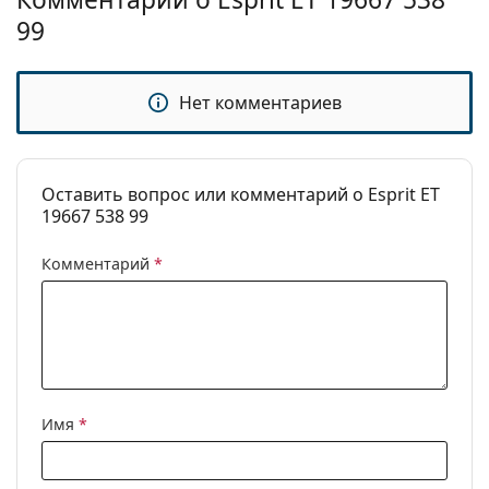
Категория:
Солнцезащитные очки
99
Бренд:
Esprit
Использование:
Модные
Нет комментариев
Код:
ET19667 538 99
Оставить вопрос или комментарий о Esprit ET
19667 538 99
Комментарий
*
Имя
*