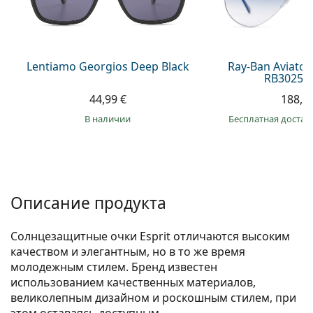
Persol
Prada
Все бренды
Lentiamo Georgios Deep Black
Ray-Ban Aviator
RB3025 0
44,99 €
188,9
в наличии
Бесплатная достав
Описание продукта
Солнцезащитные очки Esprit отличаются высоким
качеством и элегантным, но в то же время
молодежным стилем. Бренд известен
использованием качественных материалов,
великолепным дизайном и роскошным стилем, при