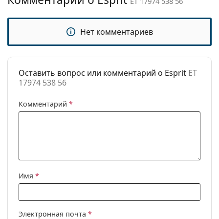
ET 17974 538 56
Категория:
Солнцезащитные очки
Бренд:
Esprit
Нет комментариев
Использование:
Модные
Код:
ET 17974 538 56
Оставить вопрос или комментарий о Esprit
ET
17974 538 56
Комментарий
*
Имя
*
Электронная почта
*