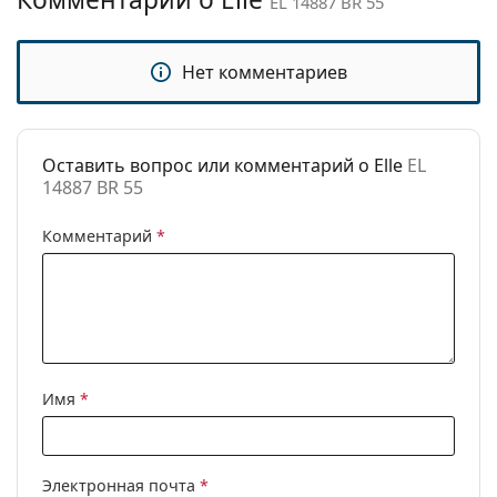
EL 14887 BR 55
Категория:
Солнцезащитные очки
Бренд:
Elle
Нет комментариев
Использование:
Модные
Код:
EL 14887 BR 55
Оставить вопрос или комментарий о Elle
EL
14887 BR 55
Комментарий
*
Имя
*
Электронная почта
*