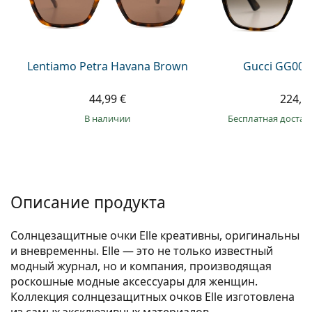
Persol
Prada
Все бренды
Lentiamo Petra Havana Brown
Gucci GG002
44,99 €
224,9
в наличии
Бесплатная достав
Описание продукта
Солнцезащитные очки Elle креативны, оригинальны
и вневременны. Elle — это не только известный
модный журнал, но и компания, производящая
роскошные модные аксессуары для женщин.
Коллекция солнцезащитных очков Elle изготовлена