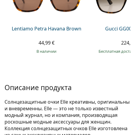
Persol
Prada
Все бренды
Lentiamo Petra Havana Brown
Gucci GG002
44,99 €
224,9
в наличии
Бесплатная достав
Описание продукта
Солнцезащитные очки Elle креативны, оригинальны
и вневременны. Elle — это не только известный
модный журнал, но и компания, производящая
роскошные модные аксессуары для женщин.
Коллекция солнцезащитных очков Elle изготовлена