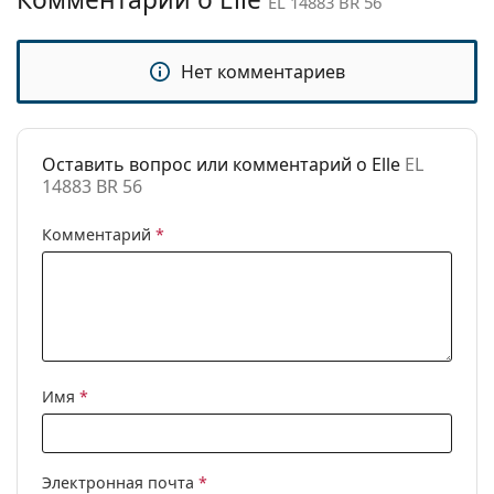
EL 14883 BR 56
Категория:
Солнцезащитные очки
Бренд:
Elle
Нет комментариев
Использование:
Модные
Код:
EL 14883 BR 56
Оставить вопрос или комментарий о Elle
EL
14883 BR 56
Комментарий
*
Имя
*
Электронная почта
*