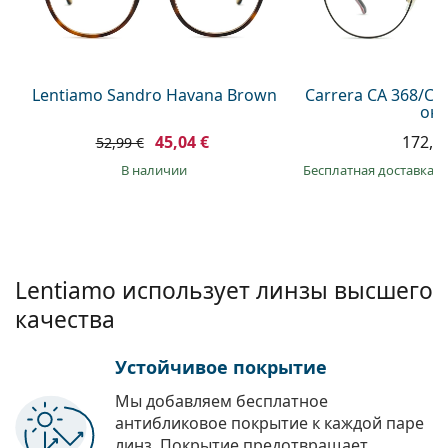
Persol
Prada
Все бренды
Lentiamo Sandro Havana Brown
Carrera CA 368/C O
он)
45,04 €
172,9
52,99 €
в наличии
Бесплатная доставка
&
Lentiamo использует линзы высшего
качества
Устойчивое покрытие
Мы добавляем бесплатное
антибликовое покрытие к каждой паре
линз. Покрытие предотвращает