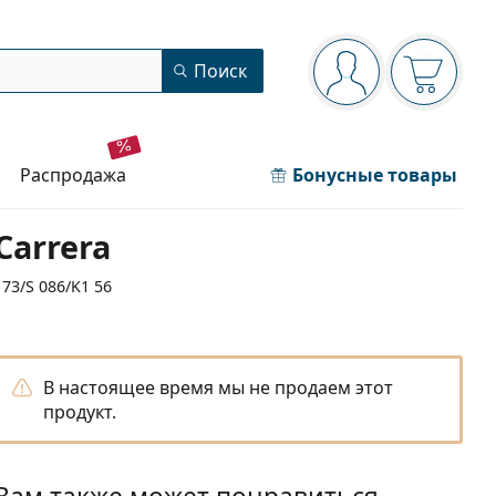
Панель навигации
Поиск
Вы вошли в сист
Ваша кор
распродажа
Бонусные товары
Carrera
173/S 086/K1 56
В настоящее время мы не продаем этот
продукт.