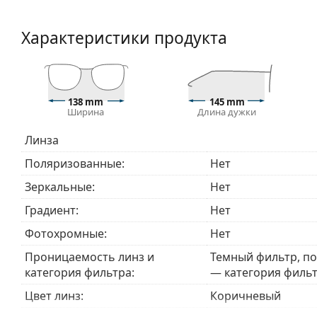
Линзы изготовлены из пластика, который легкий
Очки имеют защиту UV 400, которая обеспечивае
Характеристики продукта
оснащены солнцезащитным фильтром категории 3
интенсивного солнечного воздействия на пляже и
Аксессуары
138 mm
145 mm
Мы доставляем солнцезащитные очки в оригиналь
Ширина
Длина дужки
могут отличаться.
Поставляемая салфетка идеально подходит для ч
Линза
Некоторые модели могут поставляться с тканев
Поляризованные:
Нет
Изучите ассортимент
солнцезащитных очков
, чтоб
Зеркальные:
Нет
Градиент:
Нет
Фотохромные:
Нет
Проницаемость линз и
Темный фильтр, п
категория фильтра:
— категория фильт
Цвет линз:
Коричневый