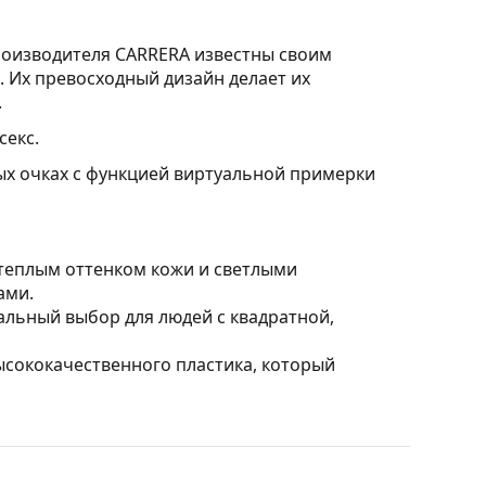
роизводителя CARRERA известны своим
 Их превосходный дизайн делает их
.
екс.
ых очках с функцией виртуальной примерки
 теплым оттенком кожи и светлыми
ами.
льный выбор для людей с квадратной,
ысококачественного пластика, который
, отфильтровывают отражения и обеспечивают
ендуются людям с близорукостью.