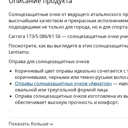
Описание продукта
Солнцезащитные очки от ведущего итальянского п
высочайшим качеством и прекрасным исполнением.
подходящими не только для города, но и для спорта
Carrera 173/S 086/K1 56
— солнцезащитные очки унис
Посмотрите, как вы выглядите в этих солнцезащитн
Lentiamo.
Оправа для солнцезащитных очков
Коричневый цвет оправы идеально сочетается с
коричневыми, черными или темно-русыми волос
Оправы солнцезащитных очков «Авиатор»
— идеа
овальной или треугольной формой лица.
Оправа солнцезащитных очков изготовлена из в
обеспечивает высокую прочность и комфорт.
Линзы для солнцезащитных очков
Коричневые линзы слегка блокируют синий свет
Показать больше
более четкое зрение. Они универсальны и реком