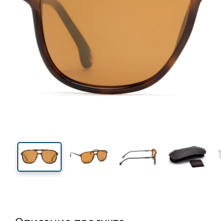
138 mm
Ширина
Ширин
линзы
46 mm
56 mm
Высота линзы
Ширина линзы