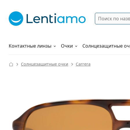
Поиск
Войти
Меню навигации
Растворы
Как заказать
Контактные линзы
Очки
Солнцезащитные оч
Солнцезащитные очки
Carrera