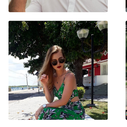
Аксессуары
Футляр:
Да
Салфетка для чистки:
Да
Другое
Пол:
Unisex
Категория:
Солнцезащитные 
Бренд:
Carrera
Использование:
Модные
Код:
173/S 086/K1 56