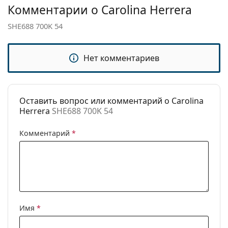
Комментарии о Carolina Herrera
Другое
Пол:
Женские
SHE688 700K 54
Категория:
Солнцезащитные очки
Нет комментариев
Бренд:
Carolina Herrera
Использование:
Модные
Код:
SHE688 700K 54
Оставить вопрос или комментарий о Carolina
Herrera
SHE688 700K 54
Комментарий
*
Имя
*