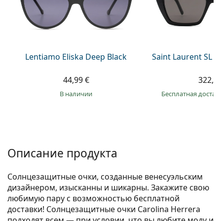
Persol
Prada
Все бренды
Lentiamo Eliska Deep Black
Saint Laurent SL 
44,99 €
322,9
в наличии
Бесплатная достав
Описание продукта
Солнцезащитные очки, созданные венесуэльским
дизайнером, изысканны и шикарны. Закажите свою
любимую пару с возможностью бесплатной
доставки! Солнцезащитные очки Carolina Herrera
подходят всем — при условии, что вы любите моду и